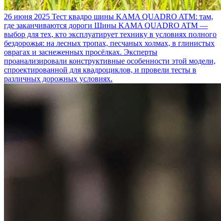
26 июня 2025
Тест квадро шины KAMA QUADRO ATM: там,
где заканчиваются дороги
Шины KAMA QUADRO ATM —
выбор для тех, кто эксплуатирует технику в условиях полного
бездорожья: на лесных тропах, песчаных холмах, в глинистых
оврагах и заснеженных просёлках. Эксперты
проанализировали конструктивные особенности этой модели,
спроектированной для квадроциклов, и провели тесты в
различных дорожных условиях.