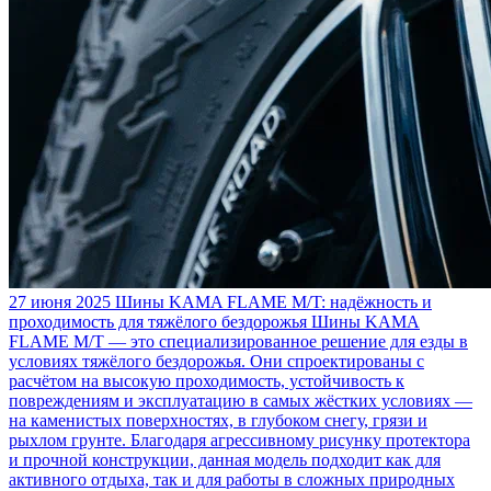
27 июня 2025
Шины KAMA FLAME M/T: надёжность и
проходимость для тяжёлого бездорожья
Шины KAMA
FLAME M/T — это специализированное решение для езды в
условиях тяжёлого бездорожья. Они спроектированы с
расчётом на высокую проходимость, устойчивость к
повреждениям и эксплуатацию в самых жёстких условиях —
на каменистых поверхностях, в глубоком снегу, грязи и
рыхлом грунте. Благодаря агрессивному рисунку протектора
и прочной конструкции, данная модель подходит как для
активного отдыха, так и для работы в сложных природных