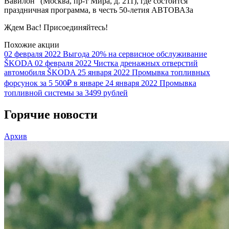
Вавилон" (Москва, пр-т Мира, д. 211), где состоится
праздничная программа, в честь 50-летия АВТОВАЗа
Ждем Вас! Присоединяйтесь!
Похожие акции
02 февраля 2022
Выгода 20% на сервисное обслуживание
ŠKODA
02 февраля 2022
Чистка дренажных отверстий
автомобиля ŠKODA
25 января 2022
Промывка топливных
форсунок за 5 500₽ в январе
24 января 2022
Промывка
топливной системы за 3499 рублей
Горячие новости
Архив