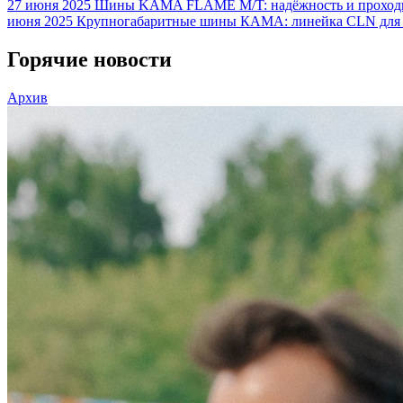
27 июня 2025
Шины KAMA FLAME M/T: надёжность и проходим
июня 2025
Крупногабаритные шины КАМА: линейка CLN для
Горячие новости
Архив