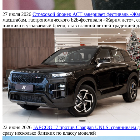
27 июля 2026
Страховой брокер АСТ завершает фестиваль «Жар
масштабам, гастрономического b2b-фестиваля «Жарим лето», с
пикника в узнаваемый бренд, став главной летней традицией 
22 июня 2026
JAECOO J7 против Changan UNI-S: сравниваем д
сразу несколько близких по классу моделей