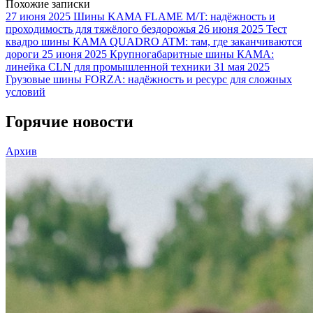
Похожие записки
27 июня 2025
Шины KAMA FLAME M/T: надёжность и
проходимость для тяжёлого бездорожья
26 июня 2025
Тест
квадро шины KAMA QUADRO ATM: там, где заканчиваются
дороги
25 июня 2025
Крупногабаритные шины КАМА:
линейка CLN для промышленной техники
31 мая 2025
Грузовые шины FORZA: надёжность и ресурс для сложных
условий
Горячие новости
Архив