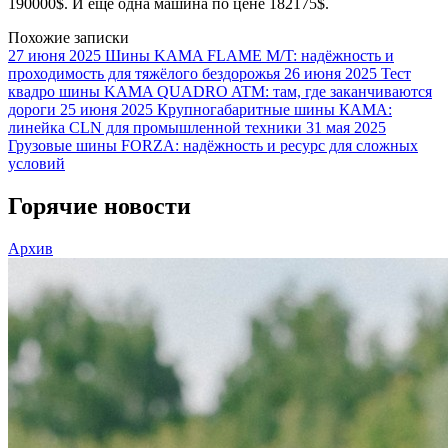
190000$. И еще одна машина по цене 182175$.
Похожие записки
27 июня 2025
Шины KAMA FLAME M/T: надёжность и
проходимость для тяжёлого бездорожья
26 июня 2025
Тест
квадро шины KAMA QUADRO ATM: там, где заканчиваются
дороги
25 июня 2025
Крупногабаритные шины КАМА:
линейка CLN для промышленной техники
31 мая 2025
Грузовые шины FORZA: надёжность и ресурс для сложных
условий
Горячие новости
Архив