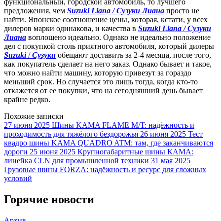
функциональный, городской автомобиль, то лучшего
предложения, чем
Suzuki Liana / Сузуки Лиана
просто не
найти. Японское соотношение цены, которая, кстати, у всех
дилеров марки одинакова, и качества в
Suzuki Liana / Сузуки
Лиана
воплощено идеально. Однако не идеально положение
дел с покупкой столь приятного автомобиля, который дилеры
Suzuki
/
Сузуки
обещают доставить за 2-4 месяца, после того,
как покупатель сделает на него заказ. Однако бывает и такое,
что можно найти машину, которую привезут за гораздо
меньший срок. Но случается это лишь тогда, когда кто-то
откажется от ее покупки, что на сегодняшний день бывает
крайне редко.
Похожие записки
27 июня 2025
Шины KAMA FLAME M/T: надёжность и
проходимость для тяжёлого бездорожья
26 июня 2025
Тест
квадро шины KAMA QUADRO ATM: там, где заканчиваются
дороги
25 июня 2025
Крупногабаритные шины КАМА:
линейка CLN для промышленной техники
31 мая 2025
Грузовые шины FORZA: надёжность и ресурс для сложных
условий
Горячие новости
Архив