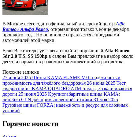
В Москве всего один официальный дилерский центр
Alfa
Romeo / Альфа Ромео
, открывшийся только в конце декабря
прошлого года. Но он вполне справляется с продажами
автомобилей этой марки.
Если Вас интересует элегантный и спортивный
Alfa Romeo
5dr 2.0 T.S. SS 150hp
в салоне Вам предложат на выбор около
десятка вариантов различных комплектаций и расцветок.
Похожие записки
27 июня 2025
Шины KAMA FLAME M/T: надёжность и
проходимость для тяжёлого бездорожья
26 июня 2025
Тест
квадро шины KAMA QUADRO ATM: там, где заканчиваются
дороги
25 июня 2025
Крупногабаритные шины КАМА:
линейка CLN для промышленной техники
31 мая 2025
Грузовые шины FORZA: надёжность и ресурс для сложных
условий
Горячие новости
Архив