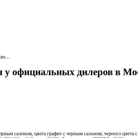
скве…
дня у официальных дилеров в М
черным салоном, цвета графит с черным салоном, черного цвета 