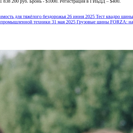
1 838 200 руб. Бронь - $1000. Регистрация в ГИБДД – $400.
ость для тяжёлого бездорожья
26 июня 2025
Тест квадро шин
 промышленной техники
31 мая 2025
Грузовые шины FORZA: над