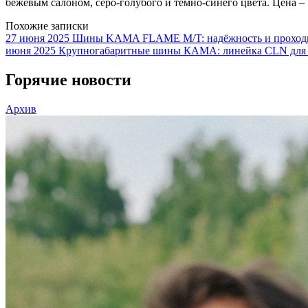
бежевым салоном, серо-голубого и темно-синего цвета. Цена – 
Похожие записки
27 июня 2025
Шины KAMA FLAME M/T: надёжность и проходим
июня 2025
Крупногабаритные шины КАМА: линейка CLN для
Горячие новости
Архив