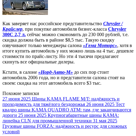
Как заверяет нас российское представительство
Chrysler /
Крайслер
, при покупке автомобиля бизнес-класса
Chrysler
300С 2,7 л.
сейчас можно сэкономить до 230 000 рублей, т.е.
скидка должна быть в районе $8,5 тыс. Такую скидку
озвучивают только менеджеры салона
«Гема Моторс»
, хотя в
итоге купить автомобиль у них можно лишь на 4 тыс. дешевле
стоимости по прайс-листу. Но эти 4 тысячи предлагают
скинуть все официальные дилеры.
Кстати, в салоне
«Норд-Авто-М»
до сих пор стоит
автомобиль 2006 года, но и представители салона стоят на
своем: скидка на этот автомобиль всего $3 тыс.
Похожие записки
27 июня 2025
Шины KAMA FLAME M/T: надёжность и
проходимость для тяжёлого бездорожья
26 июня 2025
Тест
квадро шины KAMA QUADRO ATM: там, где заканчиваются
дороги
25 июня 2025
Крупногабаритные шины КАМА:
линейка CLN для промышленной техники
31 мая 2025
Грузовые шины FORZA: надёжность и ресурс для сложных
условий