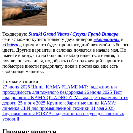
Техдверную
Suzuki Grand Vitara / Сузуки Гранд Витара
сейчас можно купить только у двух дилеров
«Автодина»
и
«Редеги»
, причем это будет прошлогодний автомобиль белого
цвета. Другие варианты в салонах появятся в начале мая. Но
имейте в виду, что на большой выбор надеяться нельзя, и
лучше, не затягивая, подобрать себе подходящий вариант и
побыстрее внести предоплату пока в поставках еще есть
свободные машины.
Похожие записки
27 июня 2025
Шины KAMA FLAME M/T: надёжность и
проходимость для тяжёлого бездорожья
26 июня 2025
Тест
квадро шины KAMA QUADRO ATM: там, где заканчиваются
дороги
25 июня 2025
Крупногабаритные шины КАМА:
линейка CLN для промышленной техники
31 мая 2025
Грузовые шины FORZA: надёжность и ресурс для сложных
условий
Горячие новости