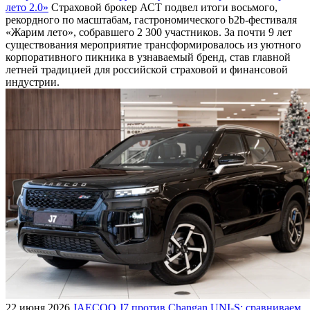
лето 2.0»
Страховой брокер АСТ подвел итоги восьмого,
рекордного по масштабам, гастрономического b2b-фестиваля
«Жарим лето», собравшего 2 300 участников. За почти 9 лет
существования мероприятие трансформировалось из уютного
корпоративного пикника в узнаваемый бренд, став главной
летней традицией для российской страховой и финансовой
индустрии.
22 июня 2026
JAECOO J7 против Changan UNI-S: сравниваем