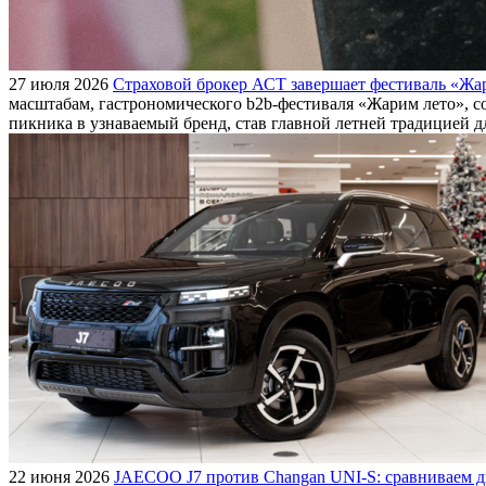
27 июля 2026
Страховой брокер АСТ завершает фестиваль «Жар
масштабам, гастрономического b2b-фестиваля «Жарим лето», с
пикника в узнаваемый бренд, став главной летней традицией 
22 июня 2026
JAECOO J7 против Changan UNI-S: сравниваем д