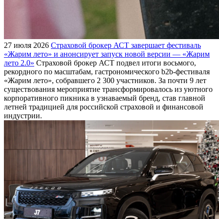
27 июля 2026
Страховой брокер АСТ завершает фестиваль
«Жарим лето» и анонсирует запуск новой версии — «Жарим
лето 2.0»
Страховой брокер АСТ подвел итоги восьмого,
рекордного по масштабам, гастрономического b2b-фестиваля
«Жарим лето», собравшего 2 300 участников. За почти 9 лет
существования мероприятие трансформировалось из уютного
корпоративного пикника в узнаваемый бренд, став главной
летней традицией для российской страховой и финансовой
индустрии.