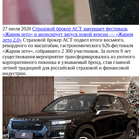
27 июля 2026
Страховой брокер АСТ завершает фестиваль
«Жарим лето» и анонсирует запуск новой версии — «Жарим
лето 2.0»
Страховой брокер АСТ подвел итоги восьмого,
рекордного по масштабам, гастрономического b2b-фестиваля
«Жарим лето», собравшего 2 300 участников. За почти 9 лет
существования мероприятие трансформировалось из уютного
корпоративного пикника в узнаваемый бренд, став главной
летней традицией для российской страховой и финансовой
индустрии.