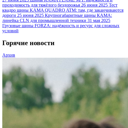
проходимость для тяжёлого бездорожья
26 июня 2025
Тест
квадро шины KAMA QUADRO ATM: там, где заканчиваются
дороги
25 июня 2025
Крупногабаритные шины КАМА:
линейка CLN для промышленной техники
31 мая 2025
Грузовые шины FORZA: надёжность и ресурс для сложных
условий
Горячие новости
Архив