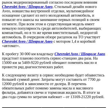
рынок модернизированный согласно последним веяниям
Chevrolet Aveo / Шевроле Авео
. Стильный дизайн нового
Aveo, новшества внутренней отделки, мультимедийное
оснащение сделают из него молодежный автомобиль, и
повысят его шансы на занимание первых позиций в своем
сегменте. При всем этом и существующая модель имеет
немалую популярность среди автолюбителей, выбирающих
компактный, но в то же время вместительный, недорогой
автомобиль. В очередном обзоре расценок на ТО участвует
Chevrolet Aveo / Шевроле Авео
с мотором 1,4 и коробкой
«автомат».
К пробегу 30 000 км владельцу
Chevrolet Aveo / Шевроле Авео
предстоит планово посетить сервис-станцию два раза. На
15000 км за 5469-9220 рублей обещают поменять масло и
провести ряд диагностических работ.
К следующему визиту в сервис необходимо будет обзавестись
большей суммой денег. Затраты могут составить от 7700 до
12000 рублей в зависимости от дилера. В перечень
обязательных работ помимо замены масла и масляного
фильтра, добавятся свечи и тормозная жидкость. В итоге за
два года сумма по затратам набежит – от 13169-21220 рублей.