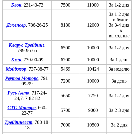
Блок
, 231-43-73
7500
11000
За 1-2 дня
За 1-2 дня
– в будни
Дженсер
, 786-26-25
8180
12000
За 3-4 дня
– в
выходные
Кларус Трейдинг
,
6500
10000
За 1-2 дня
799-96-65
Км/ч
, 739-00-09
6700
10000
За 1 день
Мэйджор
, 737-88-77
5469
10424
За неделю
Реутов Моторс
, 791-
7200
10000
За день
09-99
Русь Авто
, 717-24-
5650
7750
За 1-2 дня
24,717-82-82
СТС-Моторс
, 660-
5700
9000
За 2-3 дня
22-77
Трейдинвест
, 788-18-
7000
10500
За 2 дня
18