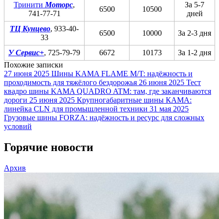
Тринити
Моторс
,
За 5-7
6500
10500
741-77-71
дней
ТЦ Кунцево
, 933-40-
6500
10000
За 2-3 дня
33
У Сервис+
, 725-79-79
6672
10173
За 1-2 дня
Похожие записки
27 июня 2025
Шины KAMA FLAME M/T: надёжность и
проходимость для тяжёлого бездорожья
26 июня 2025
Тест
квадро шины KAMA QUADRO ATM: там, где заканчиваются
дороги
25 июня 2025
Крупногабаритные шины КАМА:
линейка CLN для промышленной техники
31 мая 2025
Грузовые шины FORZA: надёжность и ресурс для сложных
условий
Горячие новости
Архив