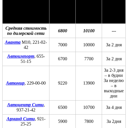
Стоимость
Стоимость
Срок
ТО-1
ТО-2
Дилер
записи,
(15 000
(30 000
дн.
км), руб.
км), руб.
Средняя стоимость
6800
10100
---
по дилерской сети
Аванта
М10, 221-02-
7000
10000
За 2 дня
42
Автоимпорт
, 655-
6700
7700
За 2 дня
51-15
За 2-3 дня
– в будни
За неделю
Автомир
, 229-00-00
9220
13900
– в
выходные
дни
Автоцентр Сити
,
6500
10700
За 4 дня
937-21-42
Арманд Сити
, 921-
5900
7800
За 2дня
25-25