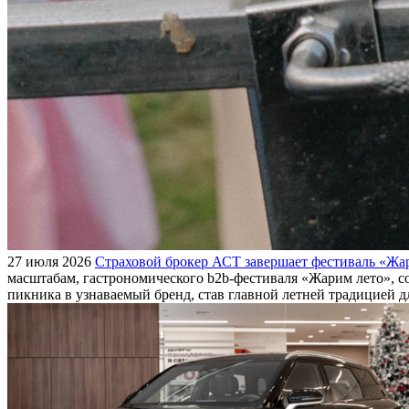
27 июля 2026
Страховой брокер АСТ завершает фестиваль «Жар
масштабам, гастрономического b2b-фестиваля «Жарим лето», с
пикника в узнаваемый бренд, став главной летней традицией 