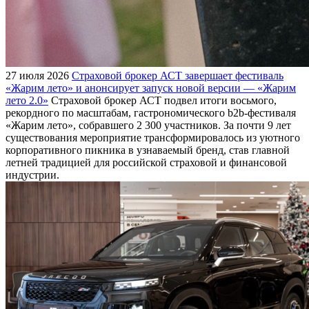
27 июля 2026
Страховой брокер АСТ завершает фестиваль
«Жарим лето» и анонсирует запуск новой версии — «Жарим
лето 2.0»
Страховой брокер АСТ подвел итоги восьмого,
рекордного по масштабам, гастрономического b2b-фестиваля
«Жарим лето», собравшего 2 300 участников. За почти 9 лет
существования мероприятие трансформировалось из уютного
корпоративного пикника в узнаваемый бренд, став главной
летней традицией для российской страховой и финансовой
индустрии.