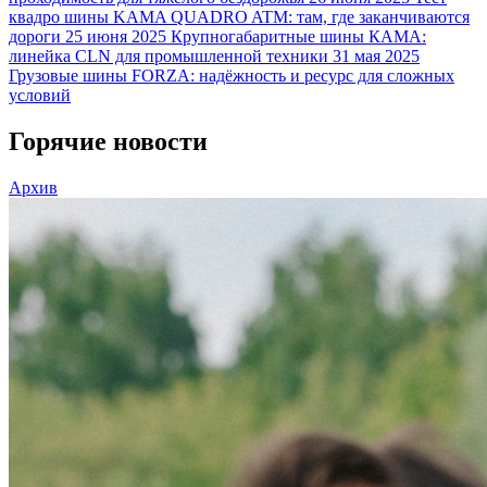
квадро шины KAMA QUADRO ATM: там, где заканчиваются
дороги
25 июня 2025
Крупногабаритные шины КАМА:
линейка CLN для промышленной техники
31 мая 2025
Грузовые шины FORZA: надёжность и ресурс для сложных
условий
Горячие новости
Архив