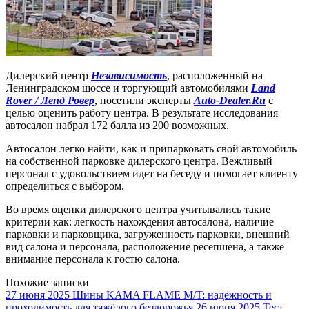
Дилерский центр
Независимость
, расположенный на
Ленинградском шоссе и торгующий автомобилями
Land
Rover / Ленд Ровер
, посетили эксперты
Auto-Dealer.Ru
с
целью оценить работу центра. В результате исследования
автосалон набрал 172 балла из 200 возможных.
Автосалон легко найти, как и припарковать свой автомобиль
на собственной парковке дилерского центра. Вежливый
персонал с удовольствием идет на беседу и помогает клиенту
определиться с выбором.
Во время оценки дилерского центра учитывались такие
критерии как: легкость нахождения автосалона, наличие
парковки и парковщика, загруженность парковки, внешний
вид салона и персонала, расположение ресепшена, а также
внимание персонала к гостю салона.
Похожие записки
27 июня 2025
Шины KAMA FLAME M/T: надёжность и
проходимость для тяжёлого бездорожья
26 июня 2025
Тест