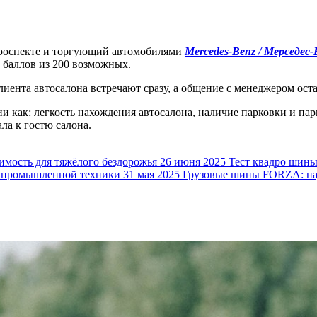
проспекте и торгующий автомобилями
Mercedes-Benz / Мерседес
8 баллов из 200 возможных.
ента автосалона встречают сразу, а общение с менеджером оста
и как: легкость нахождения автосалона, наличие парковки и па
ла к гостю салона.
ость для тяжёлого бездорожья
26 июня 2025
Тест квадро шин
 промышленной техники
31 мая 2025
Грузовые шины FORZA: над