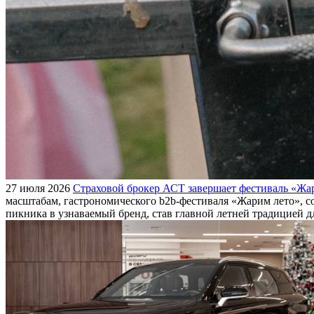
27 июля 2026
Страховой брокер АСТ завершает фестиваль «Жар
масштабам, гастрономического b2b-фестиваля «Жарим лето», с
пикника в узнаваемый бренд, став главной летней традицией 