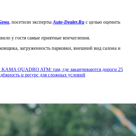
-Бенц
, посетили эксперты
Auto-Dealer.Ru
с целью оценить
вило у гостя самые приятные впечатления.
рковщика, загруженность парковки, внешний вид салона и
ы KAMA QUADRO ATM: там, где заканчиваются дороги
25
ёжность и ресурс для сложных условий