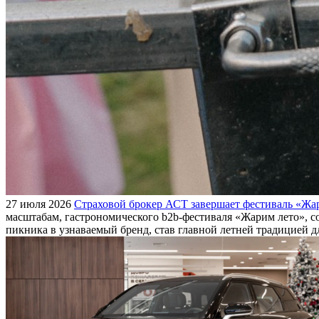
27 июля 2026
Страховой брокер АСТ завершает фестиваль «Жар
масштабам, гастрономического b2b-фестиваля «Жарим лето», с
пикника в узнаваемый бренд, став главной летней традицией 