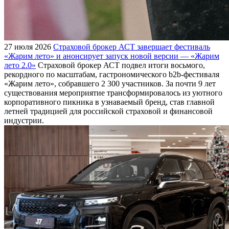
27 июля 2026
Страховой брокер АСТ завершает фестиваль
«Жарим лето» и анонсирует запуск новой версии — «Жарим
лето 2.0»
Страховой брокер АСТ подвел итоги восьмого,
рекордного по масштабам, гастрономического b2b-фестиваля
«Жарим лето», собравшего 2 300 участников. За почти 9 лет
существования мероприятие трансформировалось из уютного
корпоративного пикника в узнаваемый бренд, став главной
летней традицией для российской страховой и финансовой
индустрии.