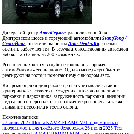
Дилерский центр
АвтоГермес
, расположенный на
Дмитровском шоссе и торгующий автомобилям
SsangYong /
СсангЙонг
, посетили эксперты
Auto-Dealer.Ru
с целью
оценить работу центра. В результате исследования автосалон
набрал 125 баллов из 200 возможных.
Ресепшен находится в глубине салона и загорожен
автомобилями - его не видно. Однако менеджеры быстро
реагируют на гостя и помогают ему с выбором авто.
Во время оценки дилерского центра учитывались такие
критерии как: легкость нахождения автосалона, наличие
парковки и парковщика, загруженность парковки, внешний
вид салона и персонала, расположение ресепшена, а также
внимание персонала к гостю салона.
Похожие записки
27 июня 2025
Шины KAMA FLAME M/T: надёжность и
проходимость для тяжёлого бездорожья
26 июня 2025
Тест
квадро шины KAMA QUADRO ATM: там, где заканчиваются