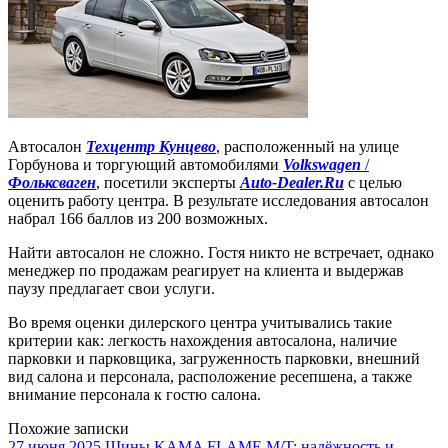
Автосалон
Техцентр Кунцево
, расположенный на улице
Горбунова и торгующий автомобилями
Volkswagen
/
Фольксваген
, посетили эксперты
Auto-Dealer.Ru
с целью
оценить работу центра. В результате исследования автосалон
набрал 166 баллов из 200 возможных.
Найти автосалон не сложно. Гостя никто не встречает, однако
менеджер по продажам реагирует на клиента и выдержав
паузу предлагает свои услуги.
Во время оценки дилерского центра учитывались такие
критерии как: легкость нахождения автосалона, наличие
парковки и парковщика, загруженность парковки, внешний
вид салона и персонала, расположение ресепшена, а также
внимание персонала к гостю салона.
Похожие записки
27 июня 2025
Шины KAMA FLAME M/T: надёжность и