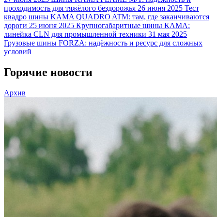
проходимость для тяжёлого бездорожья
26 июня 2025
Тест
квадро шины KAMA QUADRO ATM: там, где заканчиваются
дороги
25 июня 2025
Крупногабаритные шины КАМА:
линейка CLN для промышленной техники
31 мая 2025
Грузовые шины FORZA: надёжность и ресурс для сложных
условий
Горячие новости
Архив