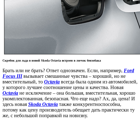
Скребок для льда в новой Skoda Octavia встроен в лючок бензобака
Брать или не брать? Ответ однозначен. Если, например,
Ford
Focus III
вызывает смешанные чувства – хороший, но не
вместительный, то
Octavia
всегда была одним из автомобилей,
у которого лучшее соотношение цены и качества. Новая
Octavia
не исключение – она большая, вместительная, хорошо
укомплектованная, безопасная. Что еще надо? Ах, да, цена! И
здесь новая
Skoda Octavia
также конкурентноспособна,
потому как цену производитель обещает дать практически ту
же, с небольшой поправкой на новизну.