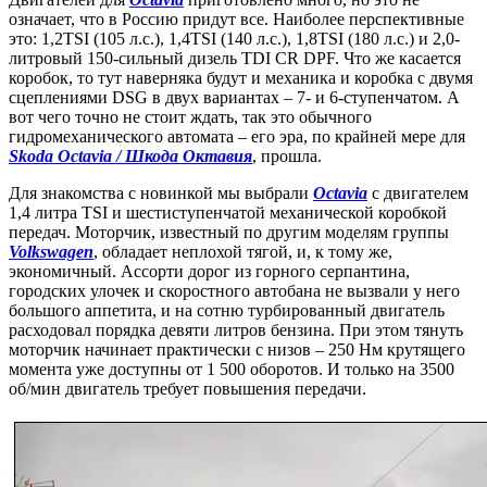
означает, что в Россию придут все. Наиболее перспективные
это: 1,2TSI (105 л.с.), 1,4TSI (140 л.с.), 1,8TSI (180 л.с.) и 2,0-
литровый 150-сильный дизель TDI CR DPF. Что же касается
коробок, то тут наверняка будут и механика и коробка с двумя
сцеплениями DSG в двух вариантах – 7- и 6-ступенчатом. А
вот чего точно не стоит ждать, так это обычного
гидромеханического автомата – его эра, по крайней мере для
Skoda Octavia / Шкода Октавия
, прошла.
Для знакомства с новинкой мы выбрали
Octavia
с двигателем
1,4 литра TSI и шестиступенчатой механической коробкой
передач. Моторчик, известный по другим моделям группы
Volkswagen
, обладает неплохой тягой, и, к тому же,
экономичный. Ассорти дорог из горного серпантина,
городских улочек и скоростного автобана не вызвали у него
большого аппетита, и на сотню турбированный двигатель
расходовал порядка девяти литров бензина. При этом тянуть
моторчик начинает практически с низов – 250 Нм крутящего
момента уже доступны от 1 500 оборотов. И только на 3500
об/мин двигатель требует повышения передачи.