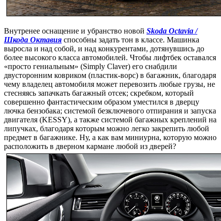
Внутренее оснащение и убранство новой
Skoda Octavia /
Шкода Октавия
способны задать тон в классе. Машинка
выросла и над собой, и над конкурентами, дотянувшись до
более высокого класса автомобилей. Чтобы лифтбек оставался
«просто гениальным» (Simply Claver) его снабдили
двусторонним ковриком (пластик-ворс) в багажник, благодаря
чему владелец автомобиля может перевозить любые грузы, не
стесняясь запачкать багажный отсек; скребком, который
совершенно фантастическим образом уместился в дверцу
лючка бензобака; системой безключевого отпирания и запуска
двигателя (KESSY), а также системой багажных креплений на
липучках, благодаря которым можно легко закрепить любой
предмет в багажнике. Ну, а как вам миниурна, которую можно
расположить в дверном кармане любой из дверей?