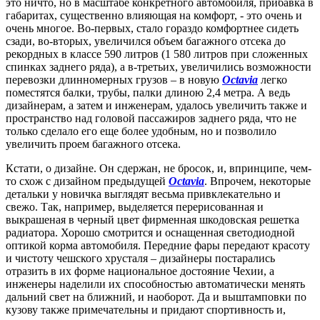
это ничто, но в масштабе конкретного автомобиля, прибавка в
габаритах, существенно влияющая на комфорт, - это очень и
очень многое. Во-первых, стало гораздо комфортнее сидеть
сзади, во-вторых, увеличился объем багажного отсека до
рекордных в классе 590 литров (1 580 литров при сложенных
спинках заднего ряда), а в-третьих, увеличились возможности
перевозки длинномерных грузов – в новую
Octavia
легко
поместятся балки, трубы, палки длиною 2,4 метра. А ведь
дизайнерам, а затем и инженерам, удалось увеличить также и
пространство над головой пассажиров заднего ряда, что не
только сделало его еще более удобным, но и позволило
увеличить проем багажного отсека.
Кстати, о дизайне. Он сдержан, не бросок, и, впринципе, чем-
то схож с дизайном предыдущей
Octavia
. Впрочем, некоторые
детальки у новичка выглядят весьма привклекательно и
свежо. Так, например, выделяется перерисованная и
выкрашеная в черный цвет фирменная шкодовская решетка
радиатора. Хорошо смотрится и оснащенная светодиодной
оптикой корма автомобиля. Передние фары передают красоту
и чистоту чешского хрусталя – дизайнеры постарались
отразить в их форме национальное достояние Чехии, а
инженеры наделили их способностью автоматически менять
дальний свет на ближний, и наоборот. Да и выштамповки по
кузову также примечательны и придают спортивность и,