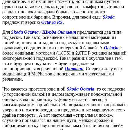
деликатное. Нет излишней тяжести, но и слишком пустым
руль назвать также нельзя; одно слово – комфортно. Лишь на
серпантине руки жаждали большего – спортивного
сопротивления баранки. Впрочем, для такой езды
Skoda
предложит версию
Octavia RS
.
Для
Skoda Octavia / Шкода Октавия
предлагается два типа
подвески. Так авто, оснащенные младшими моторами из
линейки, получили заднюю подвеску с продольными
рычагами, соединенными с поперечной балкой. А
Octavia
с
более мощными моторами (1,8TSI и 2,0TDI) оснащены задней
многорычажной подвеской. Такая разница обусловлена тем,
что в будущем покупателям будет предложена
полноприводная версия новой
Октавии
. Спереди же у всех
модификаций McPherson с поперечными треугольными
рычагами.
Что касается протестированной
Skoda Octavia
, то ее подвеска
(с торсионной балкой) в целом заслуживает положительной
оценки. Езда по ровному асфальту ей дается легко, а
пассажирам комфортабельно. На виражах машинка держалась
уверенно и охотно входила в предложенные маршрутом тест-
драйва повороты. А вот настоящая «стиральная доска»,
случайно попавшаяся на нашем пути, мелкой дрожью и
вибрациями по кузову напомнила нам об отличиях «нашей»