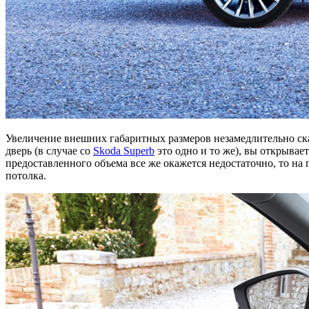
Увеличение внешних габаритных размеров незамедлительно ск
дверь (в случае со
Skoda Superb
это одно и то же), вы открывае
предоставленного объема все же окажется недостаточно, то на
потолка.