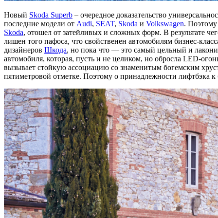
Новый
Skoda Superb
– очередное доказательство универсально
последние модели от
Audi
,
SEAT
,
Skoda
и
Volkswagen
. Поэтому
Skoda
, отошел от затейливых и сложных форм. В результате че
лишен того пафоса, что свойственен автомобилям бизнес-класс
дизайнеров
Шкода
, но пока что — это самый цельный и лакон
автомобиля, которая, пусть и не целиком, но обросла LED-огон
вызывает стойкую ассоциацию со знаменитым богемским хрус
пятиметровой отметке. Поэтому о принадлежности лифтбэка к б