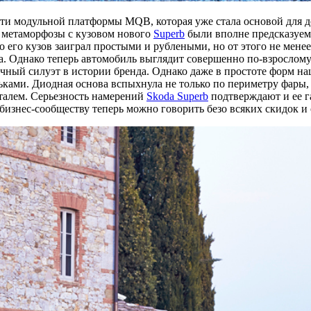
сти модульной платформы MQB, которая уже стала основой для 
 метаморфозы с кузовом нового
Superb
были вполне предсказуем
го его кузов заиграл простыми и рублеными, но от этого не мене
а. Однако теперь автомобиль выглядит совершенно по-взрослому:
ичный силуэт в истории бренда. Однако даже в простоте форм н
ьками. Диодная основа вспыхнула не только по периметру фары, 
талем. Серьезность намерений
Skoda Superb
подтверждают и ее г
изнес-сообществу теперь можно говорить безо всяких скидок и 