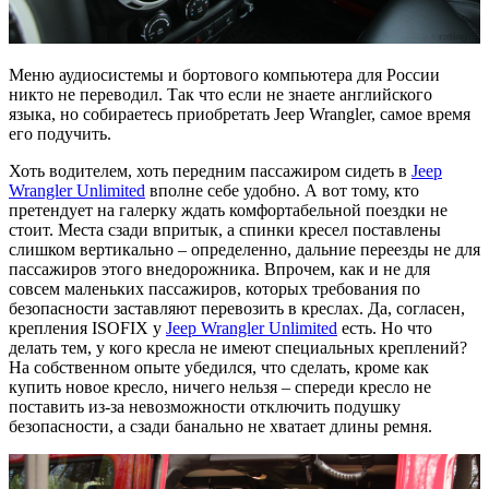
Меню аудиосистемы и бортового компьютера для России
никто не переводил. Так что если не знаете английского
языка, но собираетесь приобретать Jeep Wrangler, самое время
его подучить.
Хоть водителем, хоть передним пассажиром сидеть в
Jeep
Wrangler Unlimited
вполне себе удобно. А вот тому, кто
претендует на галерку ждать комфортабельной поездки не
стоит. Места сзади впритык, а спинки кресел поставлены
слишком вертикально – определенно, дальние переезды не для
пассажиров этого внедорожника. Впрочем, как и не для
совсем маленьких пассажиров, которых требования по
безопасности заставляют перевозить в креслах. Да, согласен,
крепления ISOFIX у
Jeep Wrangler Unlimited
есть. Но что
делать тем, у кого кресла не имеют специальных креплений?
На собственном опыте убедился, что сделать, кроме как
купить новое кресло, ничего нельзя – спереди кресло не
поставить из-за невозможности отключить подушку
безопасности, а сзади банально не хватает длины ремня.