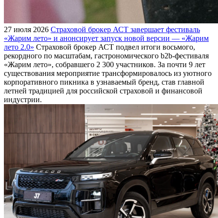
27 июля 2026
Страховой брокер АСТ завершает фестиваль
«Жарим лето» и анонсирует запуск новой версии — «Жарим
лето 2.0»
Страховой брокер АСТ подвел итоги восьмого,
рекордного по масштабам, гастрономического b2b-фестиваля
«Жарим лето», собравшего 2 300 участников. За почти 9 лет
существования мероприятие трансформировалось из уютного
корпоративного пикника в узнаваемый бренд, став главной
летней традицией для российской страховой и финансовой
индустрии.