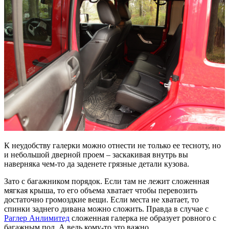
К неудобству галерки можно отнести не только ее тесноту, но
и небольшой дверной проем – заскакивая внутрь вы
наверняка чем-то да заденете грязные детали кузова.
Зато с багажником порядок. Если там не лежит сложенная
мягкая крыша, то его объема хватает чтобы перевозить
достаточно громоздкие вещи. Если места не хватает, то
спинки заднего дивана можно сложить. Правда в случае с
Раглер Анлимитед
сложенная галерка не образует ровного с
багажным пол. А ведь кому-то это важно.