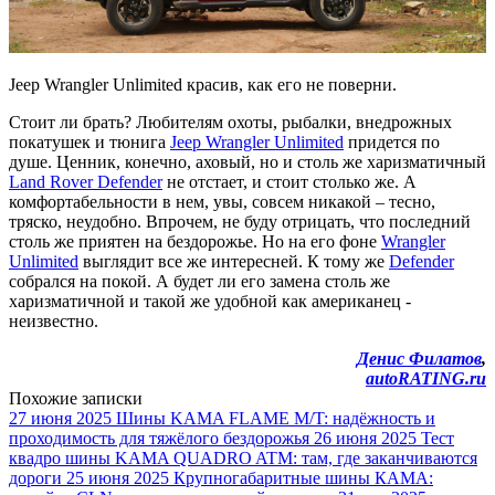
Jeep Wrangler Unlimited красив, как его не поверни.
Стоит ли брать? Любителям охоты, рыбалки, внедрожных
покатушек и тюнига
Jeep Wrangler Unlimited
придется по
душе. Ценник, конечно, аховый, но и столь же харизматичный
Land Rover Defender
не отстает, и стоит столько же. А
комфортабельности в нем, увы, совсем никакой – тесно,
тряско, неудобно. Впрочем, не буду отрицать, что последний
столь же приятен на бездорожье. Но на его фоне
Wrangler
Unlimited
выглядит все же интересней. К тому же
Defender
собрался на покой. А будет ли его замена столь же
харизматичной и такой же удобной как американец -
неизвестно.
Денис Филатов
,
autoRATING.ru
Похожие записки
27 июня 2025
Шины KAMA FLAME M/T: надёжность и
проходимость для тяжёлого бездорожья
26 июня 2025
Тест
квадро шины KAMA QUADRO ATM: там, где заканчиваются
дороги
25 июня 2025
Крупногабаритные шины КАМА: