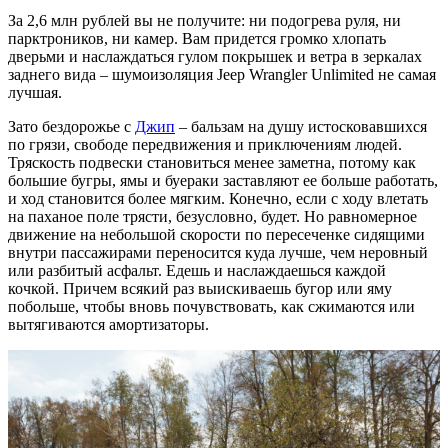
За 2,6 млн рублей вы не получите: ни подогрева руля, ни
парктроников, ни камер. Вам придется громко хлопать
дверьми и наслаждаться гулом покрышек и ветра в зеркалах
заднего вида – шумоизоляция Jeep Wrangler Unlimited не самая
лучшая.
Зато бездорожье с
Джип
– бальзам на душу истосковавшихся
по грязи, свободе передвижения и приключениям людей.
Тряскость подвески становиться менее заметна, потому как
большие бугры, ямы и буераки заставляют ее больше работать,
и ход становится более мягким. Конечно, если с ходу влетать
на паханое поле трясти, безусловно, будет. Но равномерное
движение на небольшой скорости по пересеченке сидящими
внутри пассажирами переносится куда лучше, чем неровный
или разбитый асфальт. Едешь и наслаждаешься каждой
кочкой. Причем всякий раз выискиваешь бугор или яму
побольше, чтобы вновь почувствовать, как сжимаются или
вытягиваются амортизаторы.