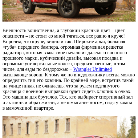
Внешность воинственна, а глубокий красный цвет – цвет
опасности – не стоит со мной тягаться, все равно я круче!
Впрочем, что круче, видно и так. Широкие арки, большая
«губа» переднего бампера, огромная фирменная решетка
радиатора, которая взяла свое начало из далекого военного
прошлого марки, кубический дизайн, высокая посадка и
огромные универсальные колеса, предназначенные, в том
числе, для езды по бездорожью –
Wrangler Unlimited
вызывающе хорош. К тому же по внедорожнику всегда можно
определить тип его хозяина. По крайней мере, встретив такой
на улице никак не ожидаешь, что за рулем подтянутого
красавца с военной выправкой будет сидеть хлюпик в очках.
Это машина для бруталов. Тех, кто выбирает спортивный зал
и активный образ жизни, а не шмыганье носом, сидя у компа
в мамочкиной квартире.