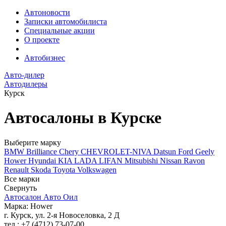
Автоновости
Записки автомобилиста
Специальные акции
О проекте
Автобизнес
Авто-дилер
Автодилеры
Курск
Автосалоны в Курске
Выберите марку
BMW
Brilliance
Chery
CHEVROLET-NIVA
Datsun
Ford
Geely
Hower
Hyundai
KIA
LADA
LIFAN
Mitsubishi
Nissan
Ravon
Renault
Skoda
Toyota
Volkswagen
Все марки
Свернуть
Автосалон Авто Оил
Марка: Hower
г. Курск, ул. 2-я Новоселовка, 2 Д
тел.: +7 (4712) 73-07-00