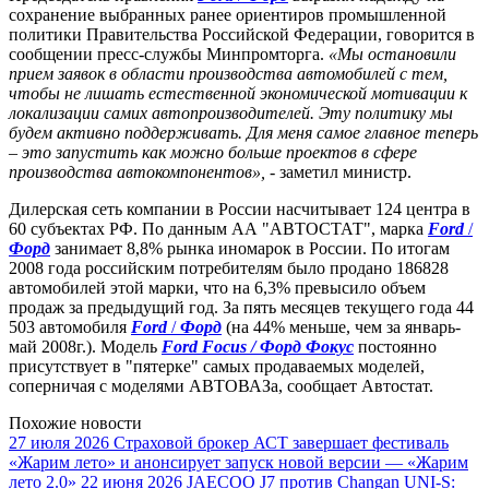
сохранение выбранных ранее ориентиров промышленной
политики Правительства Российской Федерации, говорится в
сообщении пресс-службы Минпромторга.
«Мы остановили
прием заявок в области производства автомобилей с тем,
чтобы не лишать естественной экономической мотивации к
локализации самих автопроизводителей. Эту политику мы
будем активно поддерживать. Для меня самое главное теперь
– это запустить как можно больше проектов в сфере
производства автокомпонентов»,
- заметил министр.
Дилерская сеть компании в России насчитывает 124 центра в
60 субъектах РФ. По данным АА "АВТОСТАТ", марка
Ford
/
Форд
занимает 8,8% рынка иномарок в России. По итогам
2008 года российским потребителям было продано 186828
автомобилей этой марки, что на 6,3% превысило объем
продаж за предыдущий год. За пять месяцев текущего года 44
503 автомобиля
Ford
/
Форд
(на 44% меньше, чем за январь-
май 2008г.). Модель
Ford Focus / Форд Фокус
постоянно
присутствует в "пятерке" самых продаваемых моделей,
соперничая с моделями АВТОВАЗа, сообщает Автостат.
Похожие новости
27 июля 2026
Страховой брокер АСТ завершает фестиваль
«Жарим лето» и анонсирует запуск новой версии — «Жарим
лето 2.0»
22 июня 2026
JAECOO J7 против Changan UNI-S: