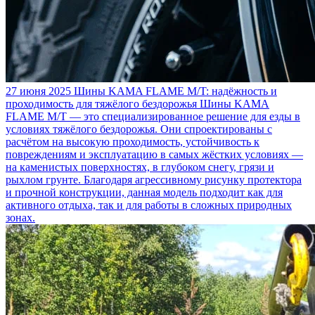
27 июня 2025
Шины KAMA FLAME M/T: надёжность и
проходимость для тяжёлого бездорожья
Шины KAMA
FLAME M/T — это специализированное решение для езды в
условиях тяжёлого бездорожья. Они спроектированы с
расчётом на высокую проходимость, устойчивость к
повреждениям и эксплуатацию в самых жёстких условиях —
на каменистых поверхностях, в глубоком снегу, грязи и
рыхлом грунте. Благодаря агрессивному рисунку протектора
и прочной конструкции, данная модель подходит как для
активного отдыха, так и для работы в сложных природных
зонах.