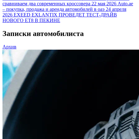
сравниваем два современных кроссовера
22 мая 2026
Auto.ae
– покупка, продажа и аренда автомобилей в оаэ
24 апреля
2026
EXEED EXLANTIX ПРОВЕДЕТ ТЕСТ-ДРАЙВ
НОВОГО ET8 В ПЕКИНЕ
Записки автомобилиста
Архив