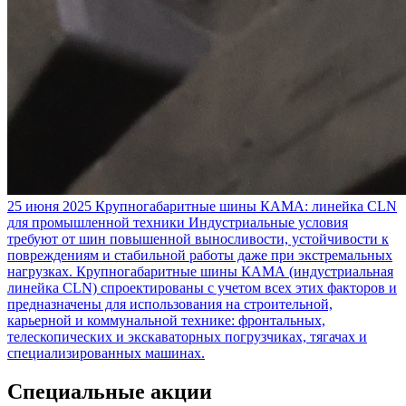
25 июня 2025
Крупногабаритные шины КАМА: линейка CLN
для промышленной техники
Индустриальные условия
требуют от шин повышенной выносливости, устойчивости к
повреждениям и стабильной работы даже при экстремальных
нагрузках. Крупногабаритные шины КАМА (индустриальная
линейка CLN) спроектированы с учетом всех этих факторов и
предназначены для использования на строительной,
карьерной и коммунальной технике: фронтальных,
телескопических и экскаваторных погрузчиках, тягачах и
специализированных машинах.
Специальные акции