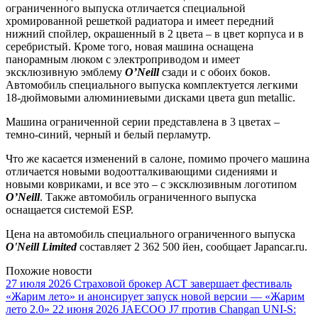
ограниченного выпуска отличается специальной
хромированной решеткой радиатора и имеет передний
нижний спойлер, окрашенный в 2 цвета – в цвет корпуса и в
серебристый. Кроме того, новая машина оснащена
панорамным люком с электроприводом и имеет
эксклюзивную эмблему
O’Neill
сзади и с обоих боков.
Автомобиль специального выпуска комплектуется легкими
18-дюймовыми алюминиевыми дисками цвета gun metallic.
Машина ограниченной серии представлена в 3 цветах –
темно-синий, черный и белый перламутр.
Что же касается изменений в салоне, помимо прочего машина
отличается новыми водоотталкивающими сидениями и
новыми ковриками, и все это – с эксклюзивным логотипом
O’Neill
. Также автомобиль ограниченного выпуска
оснащается системой ESP.
Цена на автомобиль специального ограниченного выпуска
O'Neill Limited
составляет 2 362 500 йен, сообщает Japancar.ru.
Похожие новости
27 июля 2026
Страховой брокер АСТ завершает фестиваль
«Жарим лето» и анонсирует запуск новой версии — «Жарим
лето 2.0»
22 июня 2026
JAECOO J7 против Changan UNI-S: