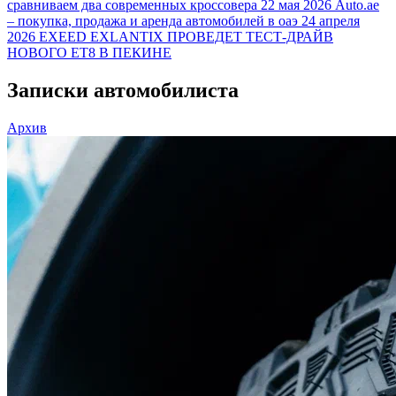
сравниваем два современных кроссовера
22 мая 2026
Auto.ae
– покупка, продажа и аренда автомобилей в оаэ
24 апреля
2026
EXEED EXLANTIX ПРОВЕДЕТ ТЕСТ-ДРАЙВ
НОВОГО ET8 В ПЕКИНЕ
Записки автомобилиста
Архив