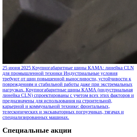
25 июня 2025
Крупногабаритные шины КАМА: линейка CLN
для промышленной техники
Индустриальные условия
требуют от шин повышенной выносливости, устойчивости к
повреждениям и стабильной работы даже при экстремальных
нагрузках. Крупногабаритные шины КАМА (индустриальная
линейка CLN) спроектированы с учетом всех этих факторов и
предназначены для использования на строительной,
карьерной и коммунальной технике: фронтальных,
телескопических и экскаваторных погрузчиках, тягачах и
специализированных машинах.
Специальные акции