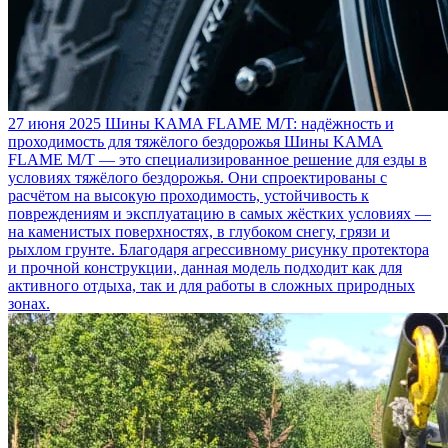
27 июня 2025
Шины KAMA FLAME M/T: надёжность и
проходимость для тяжёлого бездорожья
Шины KAMA
FLAME M/T — это специализированное решение для езды в
условиях тяжёлого бездорожья. Они спроектированы с
расчётом на высокую проходимость, устойчивость к
повреждениям и эксплуатацию в самых жёстких условиях —
на каменистых поверхностях, в глубоком снегу, грязи и
рыхлом грунте. Благодаря агрессивному рисунку протектора
и прочной конструкции, данная модель подходит как для
активного отдыха, так и для работы в сложных природных
зонах.