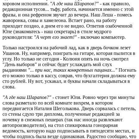
хоровом исполнении.
"А где наш Шарапов?"
- как правило,
редакционная тусов... тьфу, работа, начинается именно с этой
фразы, и она рефреном звучит до вечера. Наш Леша - помесь
жаворонка, совы и хамелеона. Встает рано, на работу
приходит поздно, а днем его не видно. Ответив озабоченной
Юле (знакомьтесь - наш секретарь) в стиле мудрого
руководителя:
"А черт его знает!"
- включаю компьютер.
Только настроился на рабочий лад, как в дверь бочком лезет
Ушанов. Ну, например, поиграть на гитаре, которая пылится в
углу. Но только не сегодня - Колюня опять на ночь смотрел
"День выборов" и сейчас будет услаждать мой слух
рыданиями
"... при нас, таких конкретных пацанах..."
Погнать
его можно только в кассу, соврав, что бухгалтерия должна ему
сто рублей. Ну вот, ускакал, и буквы начали складываться в
слова.
"А где наш Шарапов?"
- стонет Юля. Ровно через три минуты
слова разметало по всей комнате вихрем, в котором
передвигается Наталия Шеголькова. Дверь сорвалась с петель,
со стены сдуло три диплома, полученные редакцией за
ночевку в снежных пешерах (так нас иногда развлекают
автопроизводители), на стол спикировала гонорарная
ведомость, которую надо подписывать в пятидесяти местах, и
чтобы подпись была везде одинаковая. Радостно сообщаю, что