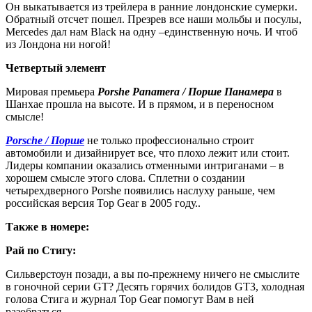
Он выкатывается из трейлера в ранние лондонские сумерки.
Обратный отсчет пошел. Презрев все наши мольбы и посулы,
Mercedes дал нам Black на одну –единственную ночь. И чтоб
из Лондона ни ногой!
Четвертый элемент
Мировая премьера
Porshe Panamera / Порше Панамера
в
Шанхае прошла на высоте. И в прямом, и в переносном
смысле!
Porsche / Порше
не только профессионально строит
автомобили и дизайнирует все, что плохо лежит или стоит.
Лидеры компании оказались отменными интриганами – в
хорошем смысле этого слова. Сплетни о создании
четырехдверного Porshe появились наслуху раньше, чем
российская версия Top Gear в 2005 году..
Также в номере:
Рай по Стигу:
Сильверстоун позади, а вы по-прежнему ничего не смыслите
в гоночной серии GT? Десять горячих болидов GT3, холодная
голова Стига и журнал Top Gear помогут Вам в ней
разобраться.