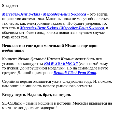
S-гаджет
Mercedes-Benz S-class / Мерседес-Бенц S-класса
– это всегда
пиршество автоманьяка. Машины пока не могут обновляться
так часто, как электронные гаджеты. Но будьте уверены: то,
что есть в
Mercedes-Benz S-class / Мерседес-Бенц S-класса
, в
обычном хэтчбэке гольф-класса появится в лучшем случае
года через три.
Неоклассик: еще один маленький Nissan и еще один
необычный
Концепт
Nissan Qazana / Ниссан Казана
может быть чем
угодно – от конкурента
BMW X6 / БМВ X6
(если такой кому-
то нужен) до игрушечной модельки. Но на самом деле нечто
среднее. Длиной примерно с
Renault Clio / Рено Клио
.
Серийная версия ожидается уже в следующем году. И, похоже,
нам опять не миновать нового рыночного сегмента.
Всюду черти. Надави, брат, на педаль
SL-65Black – cамый мощный в истории Mercedes врывается на
мрачные лондонские задворки!