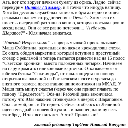
Ага, вот кто ворует пачками бумагу из офиса. Ладно, сейчас
перекурим
Hummer / Хаммер
, и я точно что-нибудь напишу.
Хотя бы десяток служебных записок в бухгалтерию и отдел
рекламы о нашем сотрудничестве с Dewar's. Хотя чего их
писать - очередной раз зашлю копию, которую посылал ровно
месяц назад. Они ее все равно потеряли...
"А где наш
Шарапов?"
- Юля начала заикаться.
"Николай Игореви-и-ич",
- в дверь мышкой проскальзывает
Маша Субботина, размазывая по щекам крокодиловы слезы.
Ее опять обидел маркетинг, который вступил в преступный
сговор с рекламой и теперь пытается развести нас на 15 полос
"Светской хроники" вместо положенных четырех. Начинаем
на пару кромсать силиконовые карточки. Отказываемся от
юбилея бутика "Соки-воды", от гала-концерта по поводу
открытия шашлычной на Рогачевском шоссе и урезаем до
внятного размера презентацию шиномонтажки на МКАД. У
Маши пять минут счастья (через час она придет плакать по
поводу "Предметов"). Оба-на! Рабочий день закончился,
потому что Юля наконец столкнулась в дверях с Шараповым.
Она - домой, он - в Интернет. Сейчас отобьюсь от Лешиной
идеи тест-драйва полевой кухни... и наконец напишу весь
этот бред. И так все пять лет. А что? Прикольно!
главный редактор TopGear Николай Качурин