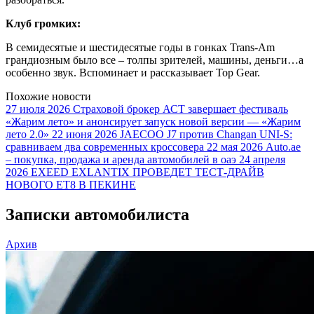
Клуб громких:
В семидесятые и шестидесятые годы в гонках Trans-Am
грандиозным было все – толпы зрителей, машины, деньги…а
особенно звук. Вспоминает и рассказывает Top Gear.
Похожие новости
27 июля 2026
Страховой брокер АСТ завершает фестиваль
«Жарим лето» и анонсирует запуск новой версии — «Жарим
лето 2.0»
22 июня 2026
JAECOO J7 против Changan UNI-S:
сравниваем два современных кроссовера
22 мая 2026
Auto.ae
– покупка, продажа и аренда автомобилей в оаэ
24 апреля
2026
EXEED EXLANTIX ПРОВЕДЕТ ТЕСТ-ДРАЙВ
НОВОГО ET8 В ПЕКИНЕ
Записки автомобилиста
Архив