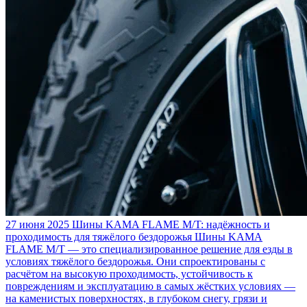
27 июня 2025
Шины KAMA FLAME M/T: надёжность и
проходимость для тяжёлого бездорожья
Шины KAMA
FLAME M/T — это специализированное решение для езды в
условиях тяжёлого бездорожья. Они спроектированы с
расчётом на высокую проходимость, устойчивость к
повреждениям и эксплуатацию в самых жёстких условиях —
на каменистых поверхностях, в глубоком снегу, грязи и