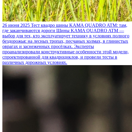
26 июня 2025
Тест квадро шины KAMA QUADRO ATM: там,
где заканчиваются дороги
Шины KAMA QUADRO ATM —
выбор для тех, кто эксплуатирует технику в условиях полного
бездорожья: на лесных тропах, песчаных холмах, в глинистых
оврагах и заснеженных просёлках. Эксперты
проанализировали конструктивные особенности этой модели,
спроектированной для квадроциклов, и провели тесты в
различных дорожных условиях.