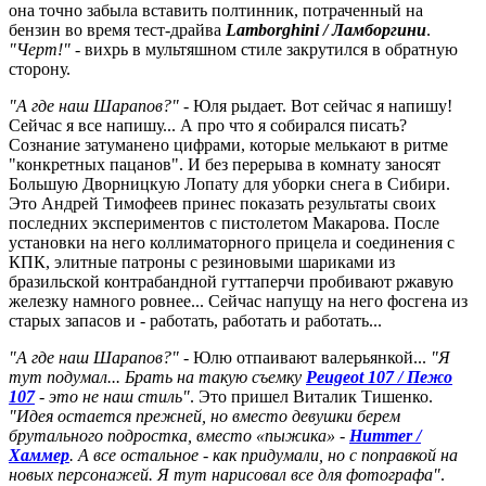
она точно забыла вставить полтинник, потраченный на
бензин во время тест-драйва
Lamborghini / Ламборгини
.
"Черт!"
- вихрь в мультяшном стиле закрутился в обратную
сторону.
"А где наш Шарапов?"
- Юля рыдает. Вот сейчас я напишу!
Сейчас я все напишу... А про что я собирался писать?
Сознание затуманено цифрами, которые мелькают в ритме
"конкретных пацанов". И без перерыва в комнату заносят
Большую Дворницкую Лопату для уборки снега в Сибири.
Это Андрей Тимофеев принес показать результаты своих
последних экспериментов с пистолетом Макарова. После
установки на него коллиматорного прицела и соединения с
КПК, элитные патроны с резиновыми шариками из
бразильской контрабандной гуттаперчи пробивают ржавую
железку намного ровнее... Сейчас напущу на него фосгена из
старых запасов и - работать, работать и работать...
"А где наш Шарапов?"
- Юлю отпаивают валерьянкой...
"Я
тут подумал... Брать на такую съемку
Peugeot 107 / Пежо
107
- это не наш стиль"
. Это пришел Виталик Тишенко.
"Идея остается прежней, но вместо девушки берем
брутального подростка, вместо «пыжика» -
Hummer /
Хаммер
. А все остальное - как придумали, но с поправкой на
новых персонажей. Я тут нарисовал все для фотографа"
.