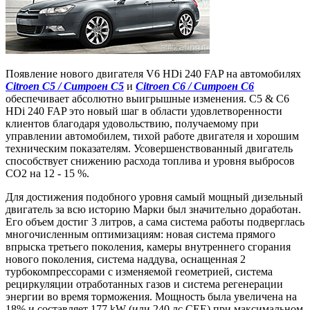
Появление нового двигателя V6 HDi 240 FAP на автомобилях
Citroen C5 / Ситроен С5
и
Citroen C6 / Ситроен С6
обеспечивает абсолютно выигрышные изменения. C5 & C6
HDi 240 FAP это новый шаг в области удовлетворенности
клиентов благодаря удовольствию, получаемому при
управлении автомобилем, тихой работе двигателя и хорошим
техническим показателям. Усовершенствованный двигатель
способствует снижению расхода топлива и уровня выбросов
CO2 на 12 - 15 %.
Для достижения подобного уровня самый мощный дизельный
двигатель за всю историю Марки был значительно доработан.
Его объем достиг 3 литров, а сама система работы подверглась
многочисленным оптимизациям: новая система прямого
впрыска третьего поколения, камеры внутреннего сгорания
нового поколения, система наддува, оснащенная 2
турбокомпрессорами с изменяемой геометрией, система
рециркуляции отработанных газов и система регенерации
энергии во время торможения. Мощность была увеличена на
18% и составляет 177 kW (или 240 лс CEE) при максимальном