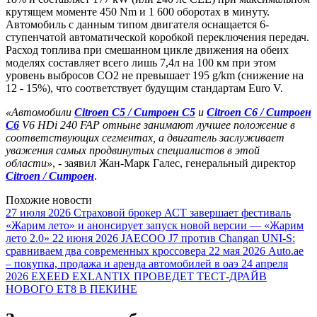
крутящем моменте 450 Nm и 1 600 оборотах в минуту.
Автомобиль с данным типом двигателя оснащается 6-
ступенчатой автоматической коробкой переключения передач.
Расход топлива при смешанном цикле движения на обеих
моделях составляет всего лишь 7,4л на 100 км при этом
уровень выбросов CO2 не превышает 195 g/km (снижение на
12 - 15%), что соответствует будущим стандартам Euro V.
«Автомобили
Citroen C5 / Ситроен С5
и
Citroen C6 / Ситроен
С6
V6 HDi 240 FAP отныне занимают лучшее положение в
соответствующих сегментах, а двигатель заслуживает
уважения самых продвинутых специалистов в этой
области»
, - заявил Жан-Марк Галес, генеральный директор
Citroen / Ситроен
.
Похожие новости
27 июля 2026
Страховой брокер АСТ завершает фестиваль
«Жарим лето» и анонсирует запуск новой версии — «Жарим
лето 2.0»
22 июня 2026
JAECOO J7 против Changan UNI-S:
сравниваем два современных кроссовера
22 мая 2026
Auto.ae
– покупка, продажа и аренда автомобилей в оаэ
24 апреля
2026
EXEED EXLANTIX ПРОВЕДЕТ ТЕСТ-ДРАЙВ
НОВОГО ET8 В ПЕКИНЕ