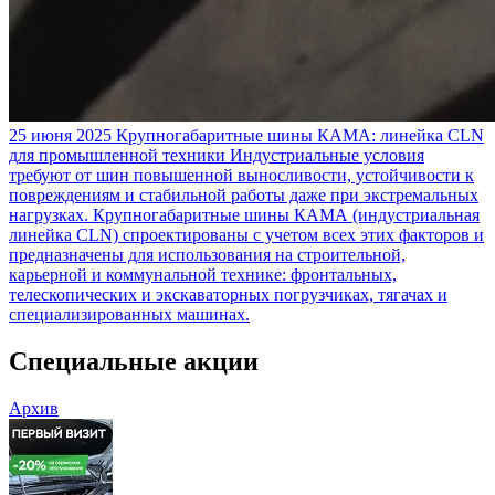
25 июня 2025
Крупногабаритные шины КАМА: линейка CLN
для промышленной техники
Индустриальные условия
требуют от шин повышенной выносливости, устойчивости к
повреждениям и стабильной работы даже при экстремальных
нагрузках. Крупногабаритные шины КАМА (индустриальная
линейка CLN) спроектированы с учетом всех этих факторов и
предназначены для использования на строительной,
карьерной и коммунальной технике: фронтальных,
телескопических и экскаваторных погрузчиках, тягачах и
специализированных машинах.
Специальные акции
Архив