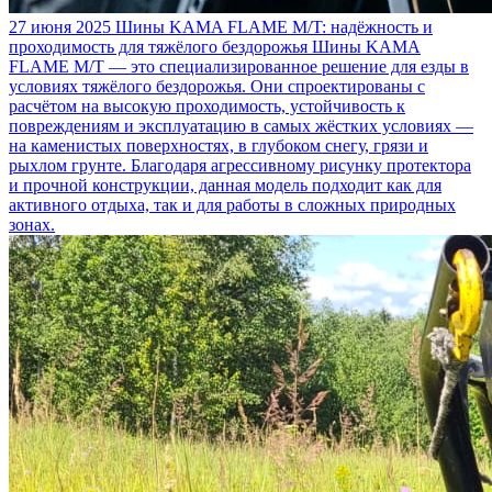
27 июня 2025
Шины KAMA FLAME M/T: надёжность и
проходимость для тяжёлого бездорожья
Шины KAMA
FLAME M/T — это специализированное решение для езды в
условиях тяжёлого бездорожья. Они спроектированы с
расчётом на высокую проходимость, устойчивость к
повреждениям и эксплуатацию в самых жёстких условиях —
на каменистых поверхностях, в глубоком снегу, грязи и
рыхлом грунте. Благодаря агрессивному рисунку протектора
и прочной конструкции, данная модель подходит как для
активного отдыха, так и для работы в сложных природных
зонах.