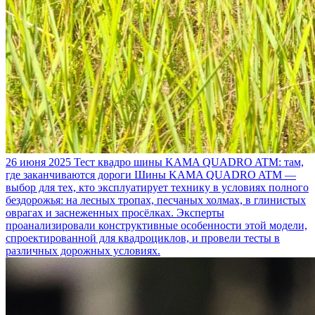
26 июня 2025
Тест квадро шины KAMA QUADRO ATM: там,
где заканчиваются дороги
Шины KAMA QUADRO ATM —
выбор для тех, кто эксплуатирует технику в условиях полного
бездорожья: на лесных тропах, песчаных холмах, в глинистых
оврагах и заснеженных просёлках. Эксперты
проанализировали конструктивные особенности этой модели,
спроектированной для квадроциклов, и провели тесты в
различных дорожных условиях.