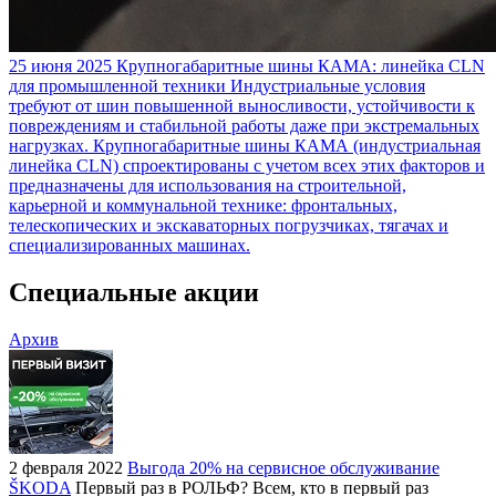
25 июня 2025
Крупногабаритные шины КАМА: линейка CLN
для промышленной техники
Индустриальные условия
требуют от шин повышенной выносливости, устойчивости к
повреждениям и стабильной работы даже при экстремальных
нагрузках. Крупногабаритные шины КАМА (индустриальная
линейка CLN) спроектированы с учетом всех этих факторов и
предназначены для использования на строительной,
карьерной и коммунальной технике: фронтальных,
телескопических и экскаваторных погрузчиках, тягачах и
специализированных машинах.
Специальные акции
Архив
2 февраля 2022
Выгода 20% на сервисное обслуживание
ŠKODA
Первый раз в РОЛЬФ? Всем, кто в первый раз