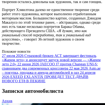
творения остались довольны как художник, так и сам гонщик.
Портрет Хэмилтона далеко не единственное творение среди
работ этого художника, которое выполнено отработанным
моторным маслом. Большинство картин, созданных Дэвидом
Макалусо по этой технике ранее, – абстракции, однако среди
них есть также несколько портретов Барака Обамы,
действующего Президента США.
«Я думаю, это как
уникальный способ переработки, так и уникальный вид
искусства»,
- говорит 36-летний художник о своем
творчестве.
Похожие новости
27 июля 2026
Страховой брокер АСТ завершает фестиваль
«Жарим лето» и анонсирует запуск новой версии — «Жарим
лето 2.0»
22 июня 2026
JAECOO J7 против Changan UNI-S:
сравниваем два современных кроссовера
22 мая 2026
Auto.ae
– покупка, продажа и аренда автомобилей в оаэ
24 апреля
2026
EXEED EXLANTIX ПРОВЕДЕТ ТЕСТ-ДРАЙВ
НОВОГО ET8 В ПЕКИНЕ
Записки автомобилиста
Архив