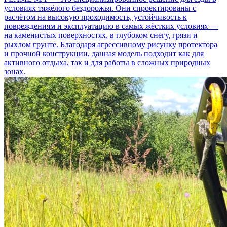
условиях тяжёлого бездорожья. Они спроектированы с
расчётом на высокую проходимость, устойчивость к
повреждениям и эксплуатацию в самых жёстких условиях —
на каменистых поверхностях, в глубоком снегу, грязи и
рыхлом грунте. Благодаря агрессивному рисунку протектора
и прочной конструкции, данная модель подходит как для
активного отдыха, так и для работы в сложных природных
зонах.