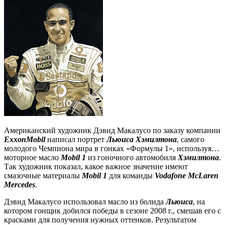
Американский художник Дэвид Макалусо по заказу компании
ExxonMobil
написал портрет
Льюиса Хэмилтона
, самого
молодого Чемпиона мира в гонках «Формулы 1», используя…
моторное масло
Mobil 1
из гоночного автомобиля
Хэмилтона
.
Так художник показал, какое важное значение имеют
смазочные материалы
Mobil 1
для команды
Vodafone McLaren
Mercedes
.
Дэвид Макалусо использовал масло из болида
Льюиса
, на
котором гонщик добился победы в сезоне 2008 г., смешав его с
красками для получения нужных оттенков. Результатом