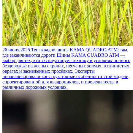
26 июня 2025
Тест квадро шины KAMA QUADRO ATM: там,
где заканчиваются дороги
Шины KAMA QUADRO ATM —
выбор для тех, кто эксплуатирует технику в условиях полного
бездорожья: на лесных тропах, песчаных холмах, в глинистых
оврагах и заснеженных просёлках. Эксперты
проанализировали конструктивные особенности этой модели,
спроектированной для квадроциклов, и провели тесты в
различных дорожных условиях.