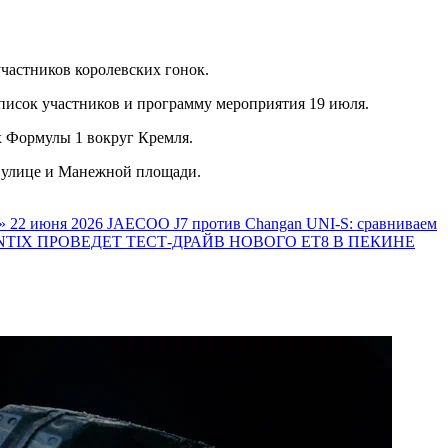
участников королевских гонок.
писок участников и программу мероприятия 19 июля.
х Формулы 1 вокруг Кремля.
й улице и Манежной площади.
»
22 июня 2026
JAECOO J7 против Changan UNI-S: сравниваем
TIX ПРОВЕДЕТ ТЕСТ-ДРАЙВ НОВОГО ET8 В ПЕКИНЕ