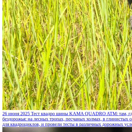
26 июня 2025
Тест квадро шины KAMA QUADRO ATM: там, где
бездорожья: на лесных тропах, песчаных холмах, в глинистых
для квадроциклов, и провели тесты в различных дорожных усл