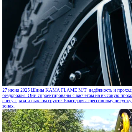
27 июня 2025
Шины KAMA FLAME M/T: надёжность и проходим
бездорожья. Они спроектированы с расчётом на высокую прохо
снегу, грязи и рыхлом грунте. Благодаря агрессивному рисунк
зонах.