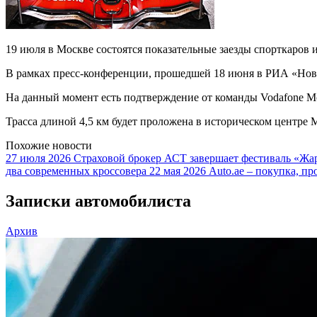
19 июля в Москве состоятся показательные заезды спорткаров 
В рамках пресс-конференции, прошедшей 18 июня в РИА «Новос
На данный момент есть подтверждение от команды Vodafone McL
Трасса длиной 4,5 км будет проложена в историческом центр
Похожие новости
27 июля 2026
Страховой брокер АСТ завершает фестиваль «Жар
два современных кроссовера
22 мая 2026
Auto.ae – покупка, пр
Записки автомобилиста
Архив