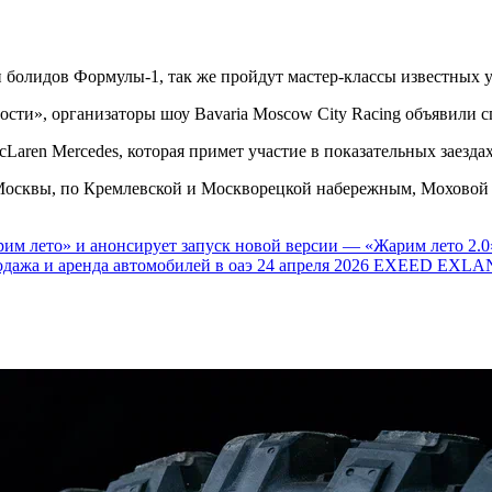
и болидов Формулы-1, так же пройдут мастер-классы известных 
ти», организаторы шоу Bavaria Moscow City Racing объявили с
aren Mercedes, которая примет участие в показательных заезда
е Москвы, по Кремлевской и Москворецкой набережным, Мохово
им лето» и анонсирует запуск новой версии — «Жарим лето 2.0
одажа и аренда автомобилей в оаэ
24 апреля 2026
EXEED EXLAN