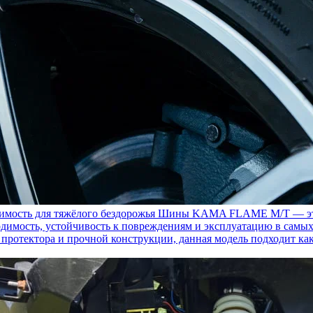
ость для тяжёлого бездорожья
Шины KAMA FLAME M/T — это с
димость, устойчивость к повреждениям и эксплуатацию в самых
у протектора и прочной конструкции, данная модель подходит ка