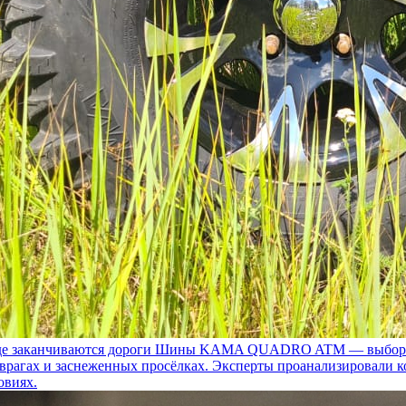
 заканчиваются дороги
Шины KAMA QUADRO ATM — выбор для т
 оврагах и заснеженных просёлках. Эксперты проанализировали 
овиях.