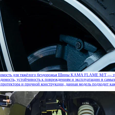
ость для тяжёлого бездорожья
Шины KAMA FLAME M/T — это с
димость, устойчивость к повреждениям и эксплуатацию в самых
у протектора и прочной конструкции, данная модель подходит ка