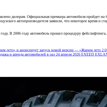
влено дилерам. Официальная премьера автомобиля пройдет на Ф
анцузского автопроизводителя заявили, что некоторое время и с
 году. В 2006 году автомобиль прошел процедуру фейслифтинга,
им лето» и анонсирует запуск новой версии — «Жарим лето 2.0
одажа и аренда автомобилей в оаэ
24 апреля 2026
EXEED EXLAN