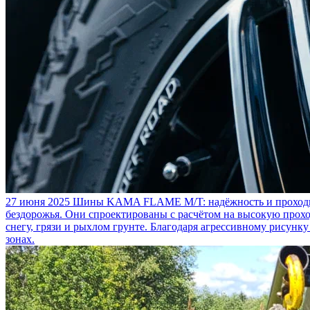
27 июня 2025
Шины KAMA FLAME M/T: надёжность и проходим
бездорожья. Они спроектированы с расчётом на высокую прохо
снегу, грязи и рыхлом грунте. Благодаря агрессивному рисунк
зонах.