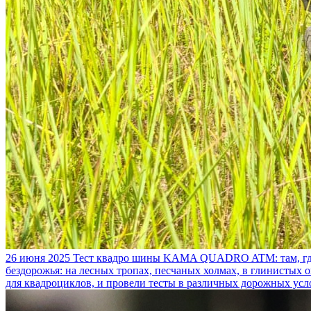
26 июня 2025
Тест квадро шины KAMA QUADRO ATM: там, где
бездорожья: на лесных тропах, песчаных холмах, в глинистых
для квадроциклов, и провели тесты в различных дорожных усл