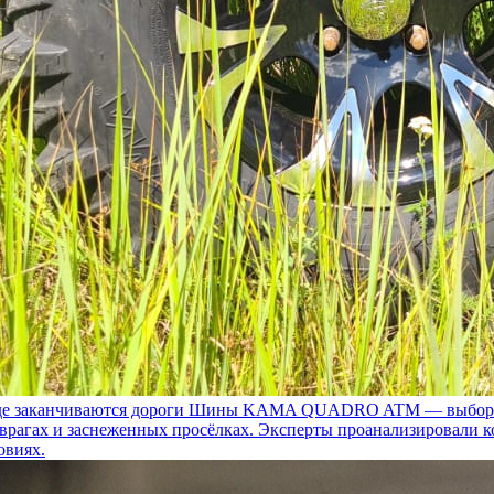
 заканчиваются дороги
Шины KAMA QUADRO ATM — выбор для т
 оврагах и заснеженных просёлках. Эксперты проанализировали 
овиях.