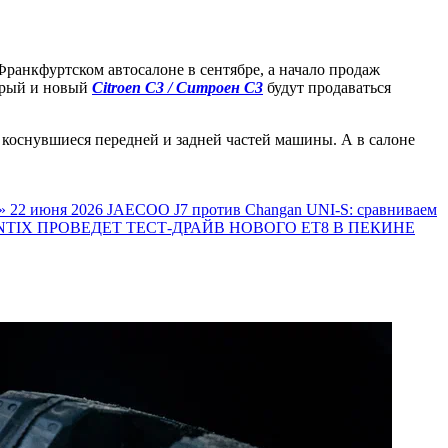
ранкфуртском автосалоне в сентябре, а начало продаж
тарый и новый
Citroen C3 / Ситроен C3
будут продаваться
 коснувшиеся передней и задней частей машины. А в салоне
»
22 июня 2026
JAECOO J7 против Changan UNI-S: сравниваем
TIX ПРОВЕДЕТ ТЕСТ-ДРАЙВ НОВОГО ET8 В ПЕКИНЕ