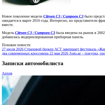
Новое поколение модели
Citroen C3 / Ситроен C3
было предста
ожидается в марте 2010 года. Интересно, но представители фр
вместе.
Модель
Citroen C3 / Ситроен C3
была введена на рынок в 2002
добавилась модернизированная приборная панель.
Похожие новости
27 июля 2026
Страховой брокер АСТ завершает фестиваль «Жар
два современных кроссовера
22 мая 2026
Auto.ae – покупка, пр
Записки автомобилиста
Архив