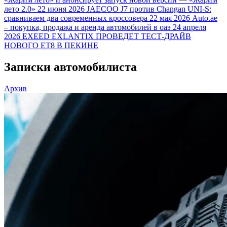
лето 2.0»
22 июня 2026
JAECOO J7 против Changan UNI-S:
сравниваем два современных кроссовера
22 мая 2026
Auto.ae
– покупка, продажа и аренда автомобилей в оаэ
24 апреля
2026
EXEED EXLANTIX ПРОВЕДЕТ ТЕСТ-ДРАЙВ
НОВОГО ET8 В ПЕКИНЕ
Записки автомобилиста
Архив