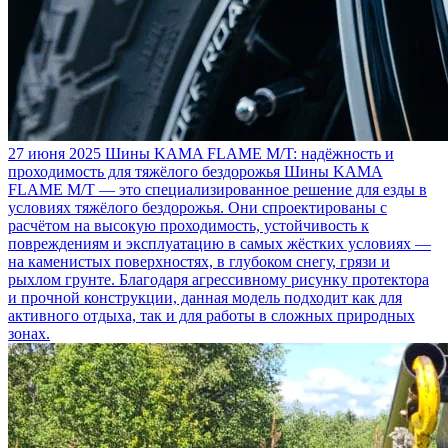
27 июня 2025
Шины KAMA FLAME M/T: надёжность и
проходимость для тяжёлого бездорожья
Шины KAMA
FLAME M/T — это специализированное решение для езды в
условиях тяжёлого бездорожья. Они спроектированы с
расчётом на высокую проходимость, устойчивость к
повреждениям и эксплуатацию в самых жёстких условиях —
на каменистых поверхностях, в глубоком снегу, грязи и
рыхлом грунте. Благодаря агрессивному рисунку протектора
и прочной конструкции, данная модель подходит как для
активного отдыха, так и для работы в сложных природных
зонах.