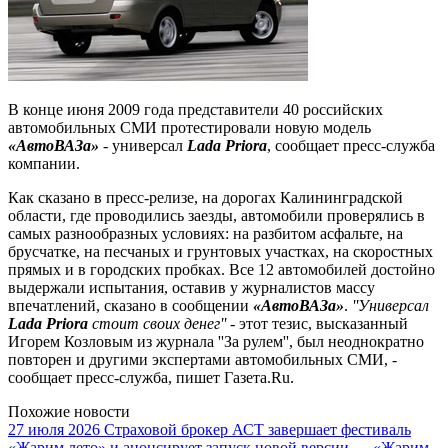
В конце июня 2009 года представители 40 российских
автомобильных СМИ протестировали новую модель
«АвтоВАЗа»
- универсал
Lada Priora
, сообщает пресс-служба
компании.
Как сказано в пресс-релизе, на дорогах Калининградской
области, где проводились заезды, автомобили проверялись в
самых разнообразных условиях: на разбитом асфальте, на
брусчатке, на песчаных и грунтовых участках, на скоростных
прямых и в городских пробках. Все 12 автомобилей достойно
выдержали испытания, оставив у журналистов массу
впечатлений, сказано в сообщении
«АвтоВАЗа»
.
''Универсал
Lada Priora
стоит своих денег''
- этот тезис, высказанный
Игорем Козловым из журнала ''За рулем'', был неоднократно
повторен и другими экспертами автомобильных СМИ, -
сообщает пресс-служба, пишет Газета.Ru.
Похожие новости
27 июля 2026
Страховой брокер АСТ завершает фестиваль
«Жарим лето» и анонсирует запуск новой версии — «Жарим