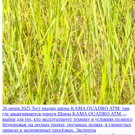
26 июня 2025
Тест квадро шины KAMA QUADRO ATM: там,
где заканчиваются дороги
Шины KAMA QUADRO ATM —
выбор для тех, кто эксплуатирует технику в условиях полного
бездорожья: на лесных тропах, песчаных холмах, в глинистых
оврагах и заснеженных просёлках. Эксперты