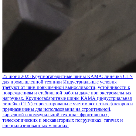
25 июня 2025
Крупногабаритные шины КАМА: линейка CLN
для промышленной техники
Индустриальные условия
требуют от шин повышенной выносливости, устойчивости к
повреждениям и стабильной работы даже при экстремальных
нагрузках. Крупногабаритные шины КАМА (индустриальная
линейка CLN) спроектированы с учетом всех этих факторов и
предназначены для использования на строительной,
карьерной и коммунальной технике: фронтальных,
телескопических и экскаваторных погрузчиках, тягачах и
специализированных машинах.