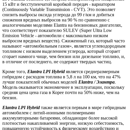
15 кВт и бесступенчатой коробкой передач - вариатором
(Continuously Variable Transmission - CVT). Это позволяет
снизить выбросы оксида углерода до 99 г/км и добиться
снижения вредных выбросов на 90 % по сравнению с
аналогичными моделями Elantra на бензиновых двигателях,
что соответствует показателю SULEV (Super Ultra Low
Emission Vehicle - автомобили с максимально низким
выбросом вредных веществ). Сжиженный газ, который часто
называют «автомобильным газом», является углеводородным
топливом с низким выделением углерода, который сгорает
сгорает намного чище, чем бензин или дизельное топливо, и,
в отличие от последнего, не содержит твердых частиц.
Кроме того,
Elantra LPI Hybrid
является среднеразмерным
гибридом c расходом топлива в 5,8 л на 100 км, что на 47%
лучше показателей обычных моделей
Elantra / Элантра
.
Модель оказывается экономичнее в эксплуатации, поскольку
средняя цена цена газа в Корее почти на 50% ниже, чем на
бензин.
Elantra LPI Hybrid
также является первым в мире гибридным
автомобилем с литий-ионными полимерными
аккумуляторными батареями, обладающие более высокой
плотностью накапливаемой энергии, низкую себестоимость,
повышенную устойчивость к физическому воздействию и