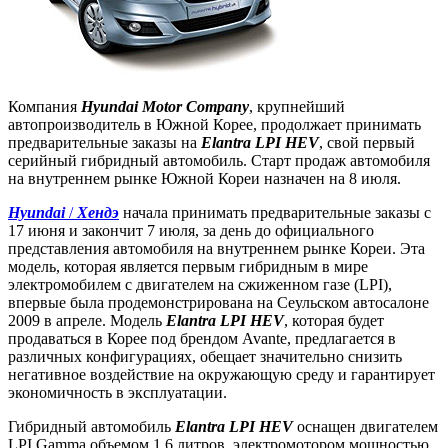
Компания
Hyundai Motor Company
, крупнейший
автопроизводитель в Южной Корее, продолжает принимать
предварительные заказы на
Elantra LPI HEV
, свой первый
серийный гибридный автомобиль. Старт продаж автомобиля
на внутреннем рынке Южной Кореи назначен на 8 июля.
Hyundai
/
Хендэ
начала принимать предварительные заказы с
17 июня и закончит 7 июля, за день до официального
представления автомобиля на внутреннем рынке Кореи. Эта
модель, которая является первым гибридным в мире
электромобилем с двигателем на сжиженном газе (LPI),
впервые была продемонстрирована на Сеульском автосалоне
2009 в апреле. Модель
Elantra LPI HEV
, которая будет
продаваться в Корее под брендом Avante, предлагается в
различных конфигурациях, обещает значительно снизить
негативное воздействие на окружающую среду и гарантирует
экономичность в эксплуатации.
Гибридный автомобиль
Elantra LPI HEV
оснащен двигателем
LPI Gamma объемом 1,6 литров, электромотором мощностью