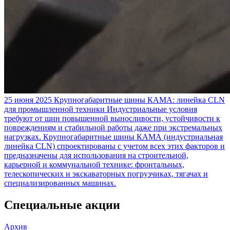
25 июня 2025
Крупногабаритные шины КАМА: линейка CLN
для промышленной техники
Индустриальные условия
требуют от шин повышенной выносливости, устойчивости к
повреждениям и стабильной работы даже при экстремальных
нагрузках. Крупногабаритные шины КАМА (индустриальная
линейка CLN) спроектированы с учетом всех этих факторов и
предназначены для использования на строительной,
карьерной и коммунальной технике: фронтальных,
телескопических и экскаваторных погрузчиках, тягачах и
специализированных машинах.
Специальные акции
Архив