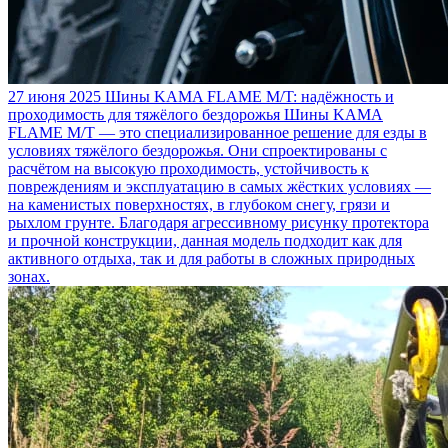
27 июня 2025
Шины KAMA FLAME M/T: надёжность и
проходимость для тяжёлого бездорожья
Шины KAMA
FLAME M/T — это специализированное решение для езды в
условиях тяжёлого бездорожья. Они спроектированы с
расчётом на высокую проходимость, устойчивость к
повреждениям и эксплуатацию в самых жёстких условиях —
на каменистых поверхностях, в глубоком снегу, грязи и
рыхлом грунте. Благодаря агрессивному рисунку протектора
и прочной конструкции, данная модель подходит как для
активного отдыха, так и для работы в сложных природных
зонах.