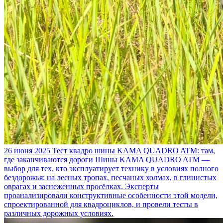
26 июня 2025
Тест квадро шины KAMA QUADRO ATM: там,
где заканчиваются дороги
Шины KAMA QUADRO ATM —
выбор для тех, кто эксплуатирует технику в условиях полного
бездорожья: на лесных тропах, песчаных холмах, в глинистых
оврагах и заснеженных просёлках. Эксперты
проанализировали конструктивные особенности этой модели,
спроектированной для квадроциклов, и провели тесты в
различных дорожных условиях.