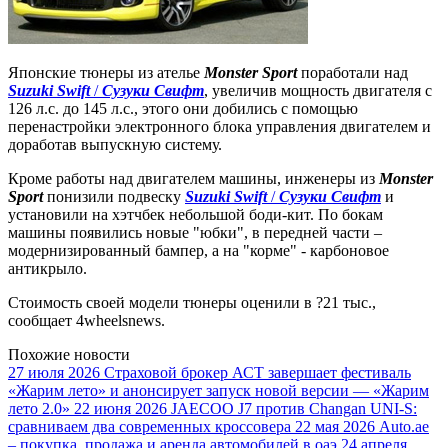
Японские тюнеры из ателье
Monster Sport
поработали над
Suzuki Swift
/
Сузуки Свифт
, увеличив мощность двигателя с
126 л.с. до 145 л.с., этого они добились с помощью
перенастройки электронного блока управления двигателем и
доработав выпускную систему.
Кроме работы над двигателем машины, инженеры из
Monster
Sport
понизили подвеску
Suzuki Swift
/
Сузуки Свифт
и
установили на хэтчбек небольшой боди-кит. По бокам
машины появились новые "юбки", в передней части –
модернизированный бампер, а на "корме" - карбоновое
антикрыло.
Стоимость своей модели тюнеры оценили в ?21 тыс.,
сообщает 4wheelsnews.
Похожие новости
27 июля 2026
Страховой брокер АСТ завершает фестиваль
«Жарим лето» и анонсирует запуск новой версии — «Жарим
лето 2.0»
22 июня 2026
JAECOO J7 против Changan UNI-S:
сравниваем два современных кроссовера
22 мая 2026
Auto.ae
– покупка, продажа и аренда автомобилей в оаэ
24 апреля