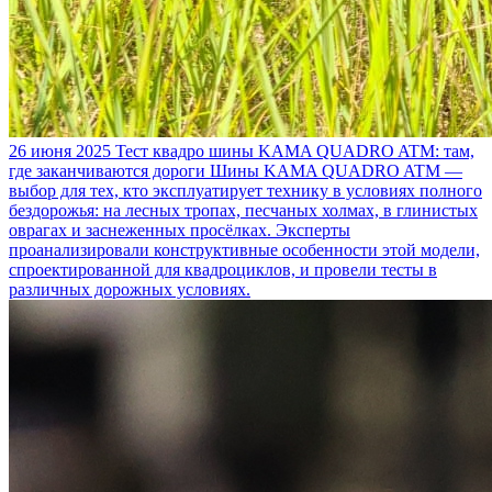
26 июня 2025
Тест квадро шины KAMA QUADRO ATM: там,
где заканчиваются дороги
Шины KAMA QUADRO ATM —
выбор для тех, кто эксплуатирует технику в условиях полного
бездорожья: на лесных тропах, песчаных холмах, в глинистых
оврагах и заснеженных просёлках. Эксперты
проанализировали конструктивные особенности этой модели,
спроектированной для квадроциклов, и провели тесты в
различных дорожных условиях.