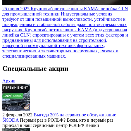
25 июня 2025
Крупногабаритные шины КАМА: линейка CLN
для промышленной техники
Индустриальные условия
требуют от шин повышенной выносливости, устойчивости к
повреждениям и стабильной работы даже при экстремальных
нагрузках. Крупногабаритные шины КАМА (индустриальная
линейка CLN) спроектированы с учетом всех этих факторов и
предназначены для использования на строительной,
карьерной и коммунальной технике: фронтальных,
телескопических и экскаваторных погрузчиках, тягачах и
специализированных машинах.
Специальные акции
Архив
2 февраля 2022
Выгода 20% на сервисное обслуживание
ŠKODA
Первый раз в РОЛЬФ? Всем, кто в первый раз
приехал в наш сервисный центр РОЛЬФ Вешки