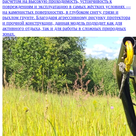
расчётом на высокую проходимость, устойчивость к
повреждениям и эксплуатацию в самых жёстких условиях —
на каменистых поверхностях, в глубоком снегу, грязи и
рыхлом грунте. Благодаря агрессивному рисунку протектора
и прочной конструкции, данная модель подходит как для
активного отдыха, так и для работы в сложных природных
зонах.