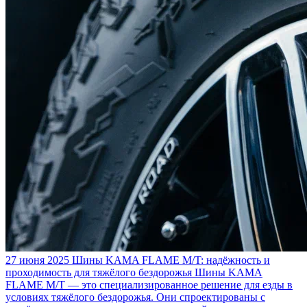
27 июня 2025
Шины KAMA FLAME M/T: надёжность и
проходимость для тяжёлого бездорожья
Шины KAMA
FLAME M/T — это специализированное решение для езды в
условиях тяжёлого бездорожья. Они спроектированы с