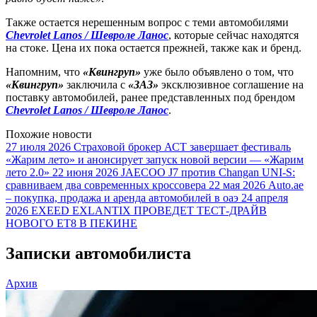
Также остается нерешенным вопрос с теми автомобилями
Chevrolet Lanos / Шевроле Ланос
, которые сейчас находятся
на стоке. Цена их пока остается прежней, также как и бренд.
Напомним, что
«Квингруп»
уже было объявлено о том, что
«Квингруп»
заключила с
«ЗАЗ»
эксклюзивное соглашение на
поставку автомобилей, ранее представленных под брендом
Chevrolet Lanos / Шевроле Ланос
.
Похожие новости
27 июля 2026
Страховой брокер АСТ завершает фестиваль
«Жарим лето» и анонсирует запуск новой версии — «Жарим
лето 2.0»
22 июня 2026
JAECOO J7 против Changan UNI-S:
сравниваем два современных кроссовера
22 мая 2026
Auto.ae
– покупка, продажа и аренда автомобилей в оаэ
24 апреля
2026
EXEED EXLANTIX ПРОВЕДЕТ ТЕСТ-ДРАЙВ
НОВОГО ET8 В ПЕКИНЕ
Записки автомобилиста
Архив