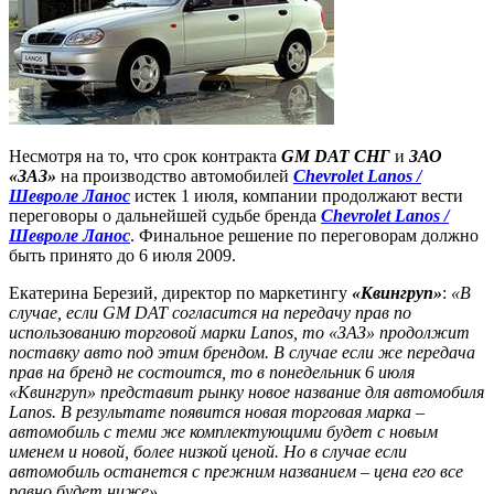
Несмотря на то, что срок контракта
GM DAT СНГ
и
ЗАО
«ЗАЗ»
на производство автомобилей
Chevrolet Lanos /
Шевроле Ланос
истек 1 июля, компании продолжают вести
переговоры о дальнейшей судьбе бренда
Chevrolet Lanos /
Шевроле Ланос
. Финальное решение по переговорам должно
быть принято до 6 июля 2009.
Екатерина Березий, директор по маркетингу
«Квингруп»
:
«В
случае, если GM DAT согласится на передачу прав по
использованию торговой марки Lanos, то «ЗАЗ» продолжит
поставку авто под этим брендом. В случае если же передача
прав на бренд не состоится, то в понедельник 6 июля
«Квингруп» представит рынку новое название для автомобиля
Lanos. В результате появится новая торговая марка –
автомобиль с теми же комплектующими будет с новым
именем и новой, более низкой ценой. Но в случае если
автомобиль останется с прежним названием – цена его все
равно будет ниже»
.