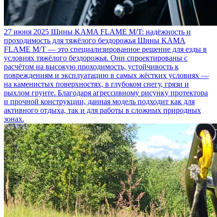
27 июня 2025
Шины KAMA FLAME M/T: надёжность и
проходимость для тяжёлого бездорожья
Шины KAMA
FLAME M/T — это специализированное решение для езды в
условиях тяжёлого бездорожья. Они спроектированы с
расчётом на высокую проходимость, устойчивость к
повреждениям и эксплуатацию в самых жёстких условиях —
на каменистых поверхностях, в глубоком снегу, грязи и
рыхлом грунте. Благодаря агрессивному рисунку протектора
и прочной конструкции, данная модель подходит как для
активного отдыха, так и для работы в сложных природных
зонах.