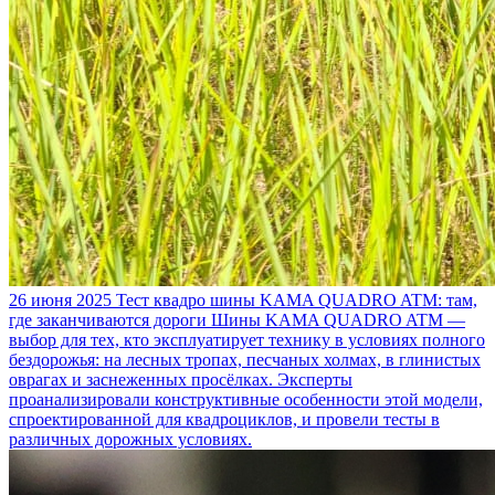
26 июня 2025
Тест квадро шины KAMA QUADRO ATM: там,
где заканчиваются дороги
Шины KAMA QUADRO ATM —
выбор для тех, кто эксплуатирует технику в условиях полного
бездорожья: на лесных тропах, песчаных холмах, в глинистых
оврагах и заснеженных просёлках. Эксперты
проанализировали конструктивные особенности этой модели,
спроектированной для квадроциклов, и провели тесты в
различных дорожных условиях.