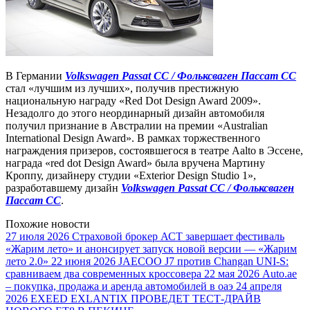
В Германии
Volkswagen Passat CC / Фольксваген Пассат СС
стал «лучшим из лучших», получив престижную
национальную награду «Red Dot Design Award 2009».
Незадолго до этого неординарный дизайн автомобиля
получил признание в Австралии на премии «Australian
International Design Award». В рамках торжественного
награждения призеров, состоявшегося в театре Aalto в Эссене,
награда «red dot Design Award» была вручена Мартину
Кроппу, дизайнеру студии «Exterior Design Studio 1»,
разработавшему дизайн
Volkswagen Passat CC / Фольксваген
Пассат СС
.
Похожие новости
27 июля 2026
Страховой брокер АСТ завершает фестиваль
«Жарим лето» и анонсирует запуск новой версии — «Жарим
лето 2.0»
22 июня 2026
JAECOO J7 против Changan UNI-S:
сравниваем два современных кроссовера
22 мая 2026
Auto.ae
– покупка, продажа и аренда автомобилей в оаэ
24 апреля
2026
EXEED EXLANTIX ПРОВЕДЕТ ТЕСТ-ДРАЙВ