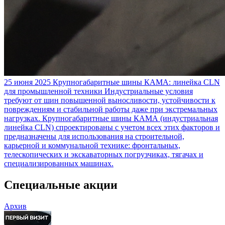
25 июня 2025
Крупногабаритные шины КАМА: линейка CLN
для промышленной техники
Индустриальные условия
требуют от шин повышенной выносливости, устойчивости к
повреждениям и стабильной работы даже при экстремальных
нагрузках. Крупногабаритные шины КАМА (индустриальная
линейка CLN) спроектированы с учетом всех этих факторов и
предназначены для использования на строительной,
карьерной и коммунальной технике: фронтальных,
телескопических и экскаваторных погрузчиках, тягачах и
специализированных машинах.
Специальные акции
Архив