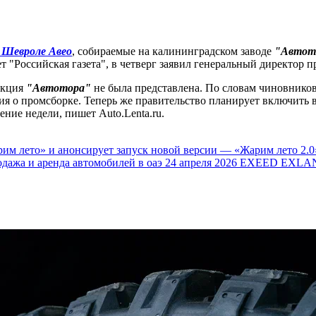
 / Шевроле Авео
, собираемые на калининградском заводе
"Автот
т "Российская газета", в четверг заявил генеральный директор 
укция
"Автотора"
не была представлена. По словам чиновников
ия о промсборке. Теперь же правительство планирует включить 
ение недели, пишет Auto.Lenta.ru.
им лето» и анонсирует запуск новой версии — «Жарим лето 2.0
одажа и аренда автомобилей в оаэ
24 апреля 2026
EXEED EXLAN