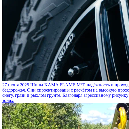
27 июня 2025
Шины KAMA FLAME M/T: надёжность и проходим
бездорожья. Они спроектированы с расчётом на высокую прохо
снегу, грязи и рыхлом грунте. Благодаря агрессивному рисунк
зонах.