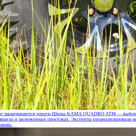
 заканчиваются дороги
Шины KAMA QUADRO ATM — выбор для т
 оврагах и заснеженных просёлках. Эксперты проанализировали 
овиях.