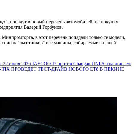
ор"
, попадут в новый перечень автомобилей, на покупку
предприятия Валерий Горбунов.
 Минпромторга, в этот перечень попадали только те модели,
в список "льготников" все машины, собираемые в нашей
»
22 июня 2026
JAECOO J7 против Changan UNI-S: сравниваем
TIX ПРОВЕДЕТ ТЕСТ-ДРАЙВ НОВОГО ET8 В ПЕКИНЕ