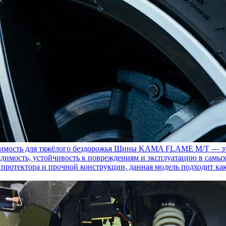
ость для тяжёлого бездорожья
Шины KAMA FLAME M/T — это с
димость, устойчивость к повреждениям и эксплуатацию в самых
у протектора и прочной конструкции, данная модель подходит ка