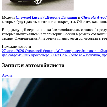
Модели
Chevrolet Lacetti / Шевроле Лачетти
и
Chevrolet Aveo
которых будут давать льготные автокредиты. Об этом, как пише
В предыдущей версии списка "автомобилей-льготников" прод
которые выпускались на территории России в рамках соглашен
стране. Окончательный перечень планируется согласовать в теч
Похожие новости
27 июля 2026
Страховой брокер АСТ завершает фестиваль «Жар
два современных кроссовера
22 мая 2026
Auto.ae – покупка, пр
Записки автомобилиста
Архив