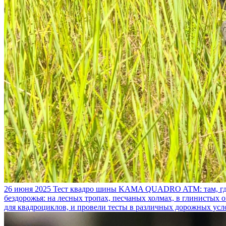
26 июня 2025
Тест квадро шины KAMA QUADRO ATM: там, где
бездорожья: на лесных тропах, песчаных холмах, в глинистых
для квадроциклов, и провели тесты в различных дорожных усл