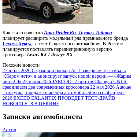
Как стало известно
Auto-Dealer.Ru
,
Toyota
/
Тойота
планирует расширить модельный ряд премиального бренда
Lexus
/
Лексус
за счет бюджетного автомобиля. В Россию
планируется поставлять переднеприводную версию
кроссовера
Lexus RX / Лексус RX
.
Похожие новости
27 июля 2026
Страховой брокер АСТ завершает фестиваль
«Жарим лето» и анонсирует запуск новой версии — «Жарим
лето 2.0»
22 июня 2026
JAECOO J7 против Changan UNI-S:
сравниваем два современных кроссовера
22 мая 2026
Auto.ae
– покупка, продажа и аренда автомобилей в оаэ
24 апреля
2026
EXEED EXLANTIX ПРОВЕДЕТ ТЕСТ-ДРАЙВ
НОВОГО ET8 В ПЕКИНЕ
Записки автомобилиста
Архив