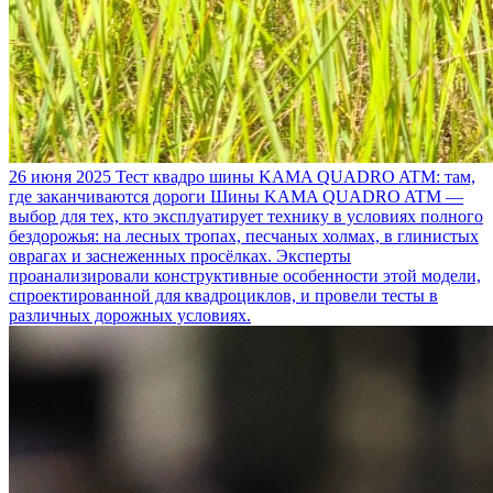
26 июня 2025
Тест квадро шины KAMA QUADRO ATM: там,
где заканчиваются дороги
Шины KAMA QUADRO ATM —
выбор для тех, кто эксплуатирует технику в условиях полного
бездорожья: на лесных тропах, песчаных холмах, в глинистых
оврагах и заснеженных просёлках. Эксперты
проанализировали конструктивные особенности этой модели,
спроектированной для квадроциклов, и провели тесты в
различных дорожных условиях.