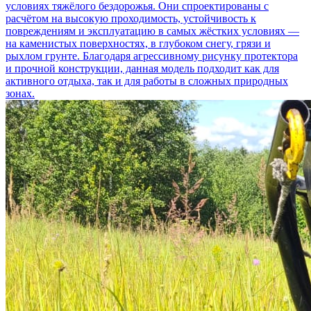
условиях тяжёлого бездорожья. Они спроектированы с
расчётом на высокую проходимость, устойчивость к
повреждениям и эксплуатацию в самых жёстких условиях —
на каменистых поверхностях, в глубоком снегу, грязи и
рыхлом грунте. Благодаря агрессивному рисунку протектора
и прочной конструкции, данная модель подходит как для
активного отдыха, так и для работы в сложных природных
зонах.