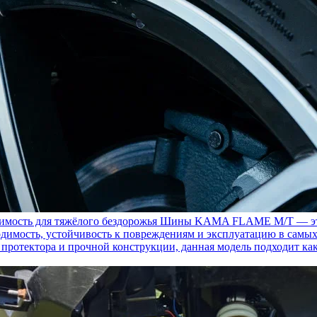
ость для тяжёлого бездорожья
Шины KAMA FLAME M/T — это с
димость, устойчивость к повреждениям и эксплуатацию в самых
у протектора и прочной конструкции, данная модель подходит ка