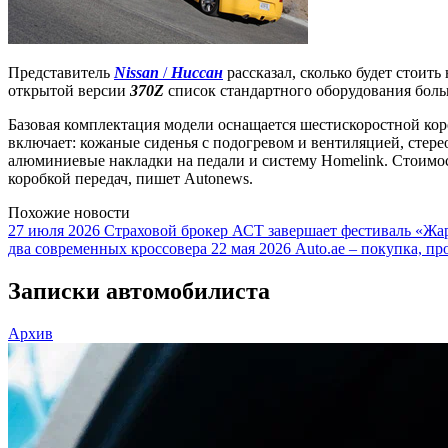
Представитель
Nissan
/
Ниссан
рассказал, сколько будет стоит
открытой версии
370Z
список стандартного оборудования боль
Базовая комплектация модели оснащается шестискоростной кор
включает: кожаные сиденья с подогревом и вентиляцией, стер
алюминиевые накладки на педали и систему Homelink. Стоимость
коробкой передач, пишет Autonews.
Похожие новости
27 июля 2026
Страховой брокер АСТ завершает фестиваль «Жар
два современных кроссовера
22 мая 2026
Auto.ae – покупка, пр
Записки автомобилиста
Архив