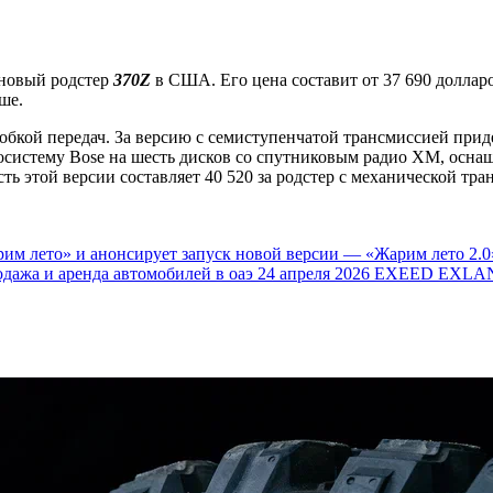
ь новый родстер
370Z
в США. Его цена составит от 37 690 долларо
ше.
обкой передач. За версию с семиступенчатой трансмиссией прид
еосистему Bose на шесть дисков со спутниковым радио XM, осна
 этой версии составляет 40 520 за родстер с механической тран
им лето» и анонсирует запуск новой версии — «Жарим лето 2.0
одажа и аренда автомобилей в оаэ
24 апреля 2026
EXEED EXLAN