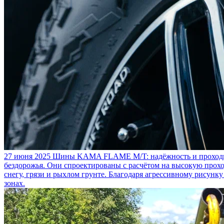
27 июня 2025
Шины KAMA FLAME M/T: надёжность и проходим
бездорожья. Они спроектированы с расчётом на высокую прохо
снегу, грязи и рыхлом грунте. Благодаря агрессивному рисунк
зонах.