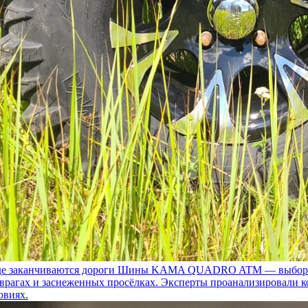
 заканчиваются дороги
Шины KAMA QUADRO ATM — выбор для т
 оврагах и заснеженных просёлках. Эксперты проанализировали 
овиях.