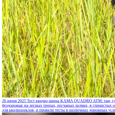
26 июня 2025
Тест квадро шины KAMA QUADRO ATM: там, где
бездорожья: на лесных тропах, песчаных холмах, в глинистых
для квадроциклов, и провели тесты в различных дорожных усл