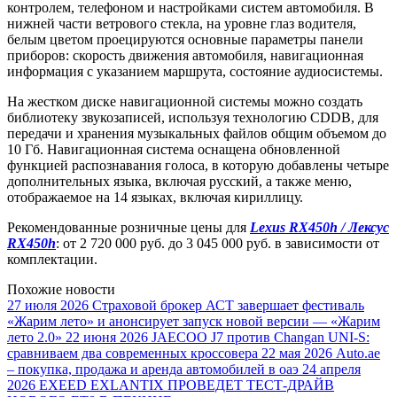
контролем, телефоном и настройками систем автомобиля. В
нижней части ветрового стекла, на уровне глаз водителя,
белым цветом проецируются основные параметры панели
приборов: скорость движения автомобиля, навигационная
информация с указанием маршрута, состояние аудиосистемы.
На жестком диске навигационной системы можно создать
библиотеку звукозаписей, используя технологию CDDB, для
передачи и хранения музыкальных файлов общим объемом до
10 Гб. Навигационная система оснащена обновленной
функцией распознавания голоса, в которую добавлены четыре
дополнительных языка, включая русский, а также меню,
отображаемое на 14 языках, включая кириллицу.
Рекомендованные розничные цены для
Lexus RX450h / Лексус
RX450h
: от 2 720 000 руб. до 3 045 000 руб. в зависимости от
комплектации.
Похожие новости
27 июля 2026
Страховой брокер АСТ завершает фестиваль
«Жарим лето» и анонсирует запуск новой версии — «Жарим
лето 2.0»
22 июня 2026
JAECOO J7 против Changan UNI-S:
сравниваем два современных кроссовера
22 мая 2026
Auto.ae
– покупка, продажа и аренда автомобилей в оаэ
24 апреля
2026
EXEED EXLANTIX ПРОВЕДЕТ ТЕСТ-ДРАЙВ