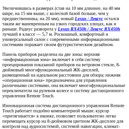
Увеличившись в размерах (став на 10 мм длиннее, на 40 мм
шире, на 15 мм выше, с колесной базой больше, чем у
предшественника, на 20 мм), новый
Lexus
/
Лексус
остался
таким же маневренным на узких городских улицах, как и
раньше. Радиус разворота у
Lexus RX450h / Лексус RX450h
лучший в классе — 5,7 м. Роскошный, комфортный и
универсальный салон с современными информационными
системами поражает своим футуристическим дизайном.
Панель приборов разделена на две зоны: верхняя
«информационная зона» включает в себя систему
проецирования показаний приборов на ветровом стекле, 8-
дюймовый многофункциональный ЖК-дисплей,
размещенный на идеальном расстоянии для обзора; нижняя
«операционная зона» предназначена для управления
различными системами, она включает многофункциональные
переключатели на рулевом колесе и систему дистанционного
управления Remote Touch.
Инновационная система дистанционного управления Remote
Touch работает подобно компьютерной мыши: курсор
«притягивается» к иконке, позволяет пользователю легко
перемещать курсор на 8-дюймовом цветном ЖК-дисплее для
контроля над аудиосистемой, системой навигации, климат-