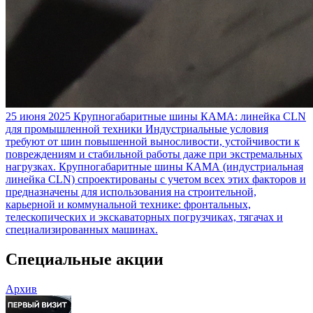
25 июня 2025
Крупногабаритные шины КАМА: линейка CLN
для промышленной техники
Индустриальные условия
требуют от шин повышенной выносливости, устойчивости к
повреждениям и стабильной работы даже при экстремальных
нагрузках. Крупногабаритные шины КАМА (индустриальная
линейка CLN) спроектированы с учетом всех этих факторов и
предназначены для использования на строительной,
карьерной и коммунальной технике: фронтальных,
телескопических и экскаваторных погрузчиках, тягачах и
специализированных машинах.
Специальные акции
Архив