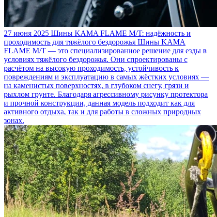
27 июня 2025
Шины KAMA FLAME M/T: надёжность и
проходимость для тяжёлого бездорожья
Шины KAMA
FLAME M/T — это специализированное решение для езды в
условиях тяжёлого бездорожья. Они спроектированы с
расчётом на высокую проходимость, устойчивость к
повреждениям и эксплуатацию в самых жёстких условиях —
на каменистых поверхностях, в глубоком снегу, грязи и
рыхлом грунте. Благодаря агрессивному рисунку протектора
и прочной конструкции, данная модель подходит как для
активного отдыха, так и для работы в сложных природных
зонах.