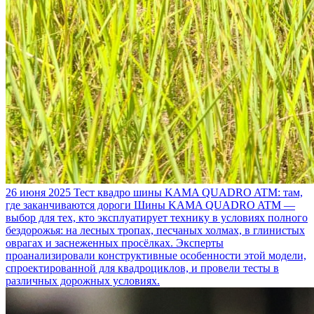
26 июня 2025
Тест квадро шины KAMA QUADRO ATM: там,
где заканчиваются дороги
Шины KAMA QUADRO ATM —
выбор для тех, кто эксплуатирует технику в условиях полного
бездорожья: на лесных тропах, песчаных холмах, в глинистых
оврагах и заснеженных просёлках. Эксперты
проанализировали конструктивные особенности этой модели,
спроектированной для квадроциклов, и провели тесты в
различных дорожных условиях.