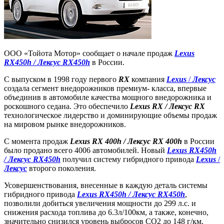
ООО «Тойота Мотор» сообщает о начале продаж
Lexus
RX450h / Лексус RX450h
в России.
С выпуском в 1998 году первого
RX
компания
Lexus
/
Лексус
создала сегмент внедорожников премиум- класса, впервые
объединив в автомобиле качества мощного внедорожника и
роскошного седана. Это обеспечило
Lexus RX / Лексус RX
технологическое лидерство и доминирующие объемы продаж
на мировом рынке внедорожников.
С момента продаж
Lexus RX 400h / Лексус RX 400h
в России
было продано всего 4006 автомобилей. Новый
Lexus RX450h
/ Лексус RX450h
получил систему гибридного привода
Lexus
/
Лексус
второго поколения.
Усовершенствования, внесенные в каждую деталь системы
гибридного привода
Lexus RX450h / Лексус RX450h
,
позволили добиться увеличения мощности до 299 л.с. и
снижения расхода топлива до 6.3л/100км, а также, конечно,
значительно снизился уровень выбросов CO2 до 148 г/км.