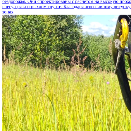
бездорожья. Они спроектированы с расчётом на высокую прохо
снегу, грязи и рыхлом грунте. Благодаря агрессивному рисунк
зонах.