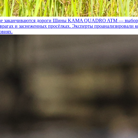
 заканчиваются дороги
Шины KAMA QUADRO ATM — выбор для т
 оврагах и заснеженных просёлках. Эксперты проанализировали 
овиях.