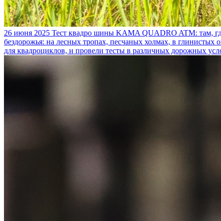
26 июня 2025
Тест квадро шины KAMA QUADRO ATM: там, где
бездорожья: на лесных тропах, песчаных холмах, в глинистых
для квадроциклов, и провели тесты в различных дорожных усл