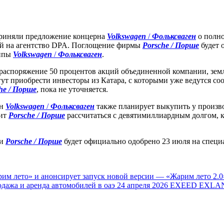
приняли предложение концерна
Volkswagen
/
Фольксваген
о полно
кой на агентство DPA. Поглощение фирмы
Porsche / Порше
будет 
уппы
Volkswagen
/
Фольксваген
.
е распоряжение 50 процентов акций объединенной компании, зе
могут приобрести инвесторы из Катара, с которыми уже ведутся с
he / Порше
, пока не уточняется.
рн
Volkswagen
/
Фольксваген
также планирует выкупить у произв
лит
Porsche / Порше
рассчитаться с девятимиллиардным долгом, к
ии
Porsche / Порше
будет официально одобрено 23 июля на специ
им лето» и анонсирует запуск новой версии — «Жарим лето 2.0
одажа и аренда автомобилей в оаэ
24 апреля 2026
EXEED EXLAN