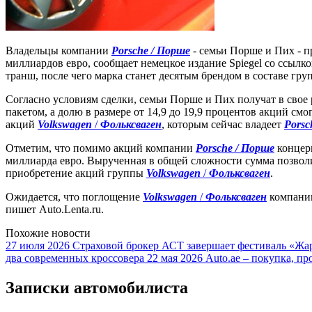
Владельцы компании
Porsche / Порше
- семьи Порше и Пих - 
миллиардов евро, сообщает немецкое издание Spiegel со ссыл
транш, после чего марка станет десятым брендом в составе гр
Согласно условиям сделки, семьи Порше и Пих получат в сво
пакетом, а долю в размере от 14,9 до 19,9 процентов акций с
акций
Volkswagen
/
Фольксваген
, которым сейчас владеет
Porsc
Отметим, что помимо акций компании
Porsche / Порше
конце
миллиарда евро. Вырученная в общей сложности сумма позво
приобретение акций группы
Volkswagen
/
Фольксваген
.
Ожидается, что поглощение
Volkswagen
/
Фольксваген
компан
пишет Auto.Lenta.ru.
Похожие новости
27 июля 2026
Страховой брокер АСТ завершает фестиваль «Жар
два современных кроссовера
22 мая 2026
Auto.ae – покупка, пр
Записки автомобилиста