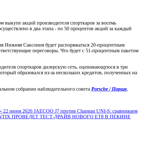
м выкупе акций производителя спорткаров за восемь
осуществлено в два этапа - по 50 процентов акций за каждый
мля Нижняя Саксония будет распоряжаться 20-процентным
оответствующие переговоры. Что будет с 51-процентным пакетом
одителя спорткаров дилерскую сеть, оценивающуюся в три
оторый образовался из-за нескольких кредитов, полученных на
альном собрании наблюдательного совета
Porsche / Порше
,
»
22 июня 2026
JAECOO J7 против Changan UNI-S: сравниваем
TIX ПРОВЕДЕТ ТЕСТ-ДРАЙВ НОВОГО ET8 В ПЕКИНЕ