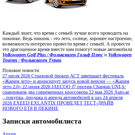
Каждый знает, что время с семьей лучше всего проводить на
пикнике. Ведь пикник - это лето, солнце, хорошее настроение,
возможность интересно провести время с семьей. А провести
это драгоценное время вместе нам помогут новые автомобили
Volkswagen Golf Plus / Фольксваген Гольф Плюс
и
Volkswagen
Touran
/
Фольксваген Туран
.
Похожие новости
27 июля 2026
Страховой брокер АСТ завершает фестиваль
«Жарим лето» и анонсирует запуск новой версии — «Жарим
лето 2.0»
22 июня 2026
JAECOO J7 против Changan UNI-S:
сравниваем два современных кроссовера
22 мая 2026
Auto.ae
– покупка, продажа и аренда автомобилей в оаэ
24 апреля
2026
EXEED EXLANTIX ПРОВЕДЕТ ТЕСТ-ДРАЙВ
НОВОГО ET8 В ПЕКИНЕ
Записки автомобилиста
Архив