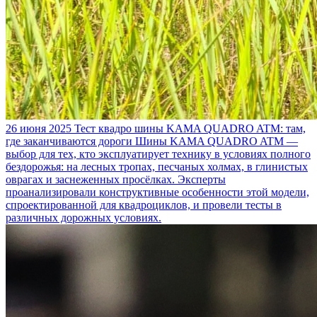
26 июня 2025
Тест квадро шины KAMA QUADRO ATM: там,
где заканчиваются дороги
Шины KAMA QUADRO ATM —
выбор для тех, кто эксплуатирует технику в условиях полного
бездорожья: на лесных тропах, песчаных холмах, в глинистых
оврагах и заснеженных просёлках. Эксперты
проанализировали конструктивные особенности этой модели,
спроектированной для квадроциклов, и провели тесты в
различных дорожных условиях.