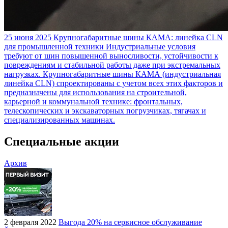
25 июня 2025
Крупногабаритные шины КАМА: линейка CLN
для промышленной техники
Индустриальные условия
требуют от шин повышенной выносливости, устойчивости к
повреждениям и стабильной работы даже при экстремальных
нагрузках. Крупногабаритные шины КАМА (индустриальная
линейка CLN) спроектированы с учетом всех этих факторов и
предназначены для использования на строительной,
карьерной и коммунальной технике: фронтальных,
телескопических и экскаваторных погрузчиках, тягачах и
специализированных машинах.
Специальные акции
Архив
2 февраля 2022
Выгода 20% на сервисное обслуживание