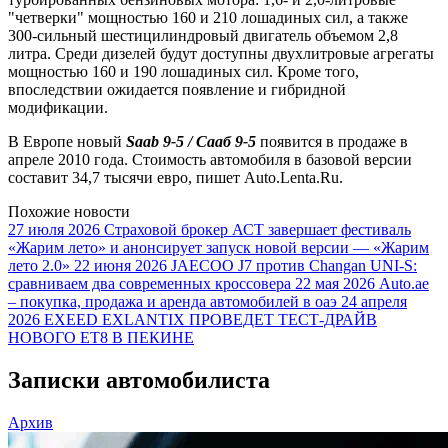
"четверки" мощностью 160 и 210 лошадиных сил, а также
300-сильный шестицилиндровый двигатель объемом 2,8
литра. Среди дизелей будут доступны двухлитровые агрегаты
мощностью 160 и 190 лошадиных сил. Кроме того,
впоследствии ожидается появление и гибридной
модификации.
В Европе новый
Saab 9-5 / Сааб 9-5
появится в продаже в
апреле 2010 года. Стоимость автомобиля в базовой версии
составит 34,7 тысячи евро, пишет Auto.Lenta.Ru.
Похожие новости
27 июля 2026
Страховой брокер АСТ завершает фестиваль
«Жарим лето» и анонсирует запуск новой версии — «Жарим
лето 2.0»
22 июня 2026
JAECOO J7 против Changan UNI-S:
сравниваем два современных кроссовера
22 мая 2026
Auto.ae
– покупка, продажа и аренда автомобилей в оаэ
24 апреля
2026
EXEED EXLANTIX ПРОВЕДЕТ ТЕСТ-ДРАЙВ
НОВОГО ET8 В ПЕКИНЕ
Записки автомобилиста
Архив