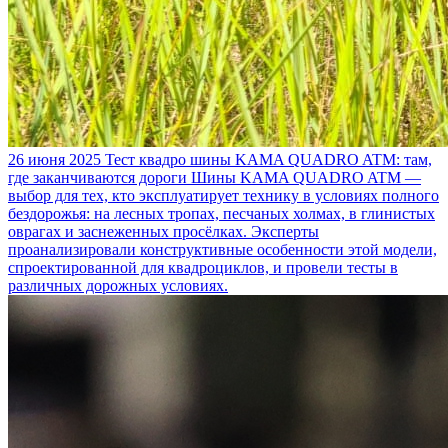
26 июня 2025
Тест квадро шины KAMA QUADRO ATM: там,
где заканчиваются дороги
Шины KAMA QUADRO ATM —
выбор для тех, кто эксплуатирует технику в условиях полного
бездорожья: на лесных тропах, песчаных холмах, в глинистых
оврагах и заснеженных просёлках. Эксперты
проанализировали конструктивные особенности этой модели,
спроектированной для квадроциклов, и провели тесты в
различных дорожных условиях.