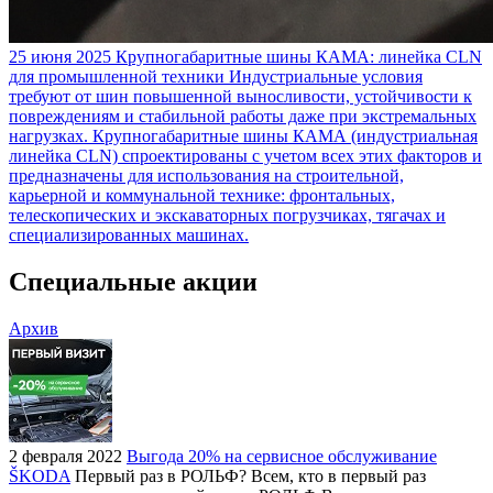
25 июня 2025
Крупногабаритные шины КАМА: линейка CLN
для промышленной техники
Индустриальные условия
требуют от шин повышенной выносливости, устойчивости к
повреждениям и стабильной работы даже при экстремальных
нагрузках. Крупногабаритные шины КАМА (индустриальная
линейка CLN) спроектированы с учетом всех этих факторов и
предназначены для использования на строительной,
карьерной и коммунальной технике: фронтальных,
телескопических и экскаваторных погрузчиках, тягачах и
специализированных машинах.
Специальные акции
Архив
2 февраля 2022
Выгода 20% на сервисное обслуживание
ŠKODA
Первый раз в РОЛЬФ? Всем, кто в первый раз