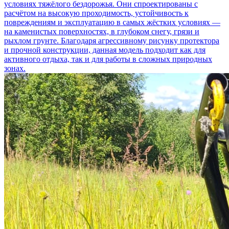
условиях тяжёлого бездорожья. Они спроектированы с
расчётом на высокую проходимость, устойчивость к
повреждениям и эксплуатацию в самых жёстких условиях —
на каменистых поверхностях, в глубоком снегу, грязи и
рыхлом грунте. Благодаря агрессивному рисунку протектора
и прочной конструкции, данная модель подходит как для
активного отдыха, так и для работы в сложных природных
зонах.