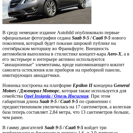
В среду немецкое издание Autobild опубликовало первые
официальные фотографии седана
Saab 9-5 / Сааб 9-5
нового
поколения, который будет показан широкой публике на
сентябрьском моторшоу во Франкфурте. Внешность
автомобиля выполнена в стилистике концепт-кара
Aero-X
, а в
его экстерьере и интерьере активно используются
"авиационные" элементамы, вроде напоминающего кокпит
самолета остекления или приборов на приборной панели,
имитирующих авиадатчики.
Новинка построена на платформе
Epsilon II
концерна
General
Motors / Дженерал Моторс
, которая также используется для
семейства
Opel Insignia / Опель Инсигния
. При этом
габаритная длина
Saab 9-5 / Сааб 9-5
по сравнению с
предшественником увеличилась на 17 сантиметров, а колесная
база теперь составляет 2,84 метра, что 13 сантиметров больше,
чем ранее.
В гамму двигателей
Saab 9-5 / Сааб 9-5
войдет три
турбированных бензиновых мотора: 1,6- и 2,0-литровые