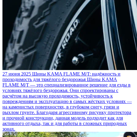
27 июня 2025
Шины KAMA FLAME M/T: надёжность и
проходимость для тяжёлого бездорожья
Шины KAMA
FLAME M/T — это специализированное решение для езды в
условиях тяжёлого бездорожья. Они спроектированы с
расчётом на высокую проходимость, устойчивость к
повреждениям и эксплуатацию в самых жёстких условиях —
на каменистых поверхностях, в глубоком снегу, грязи и
рыхлом грунте. Благодаря агрессивному рисунку протектора
и прочной конструкции, данная модель подходит как для
активного отдыха, так и для работы в сложных природных
зонах.