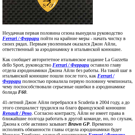
Неудачная первая половина сезона вынудила руководство
Ferrari / Феррари
пойти на крайние меры - начать чистку в
своих рядах. Первым уволенным оказался Джон Айли,
ответственный за аэродинамику в итальянской конюшне.
Как сообщает авторитетное итальянское издание La Gazzetta
dello Sport, руководство
Ferrari / Феррари
оставило главу
отдела аэродинамики Джона Айли без работы. На такой шаг в
итальянской конюшне пошли после того, как
Ferrari /
Феррари
полностью провалила первую половину чемпионата,
чему поспособствовали серьезные ошибки в аэродинамике
болида
F60
.
41-летний Джон Айли перебрался в Scuderia в 2004 году, а до
этого специалист трудился на благо французской конюшни
Renault / Рено
. Согласно контракту, Айли не имеет права в
ближайшие полгода работать в другой команде, но, по слухам,
Джона к себе активно зазывает
Brawn GP
. Временно
исполнять обязанности главы отдела аэродинамики будет
Николас Томбазис, главный конструктор
Ferrari / Феррари
,