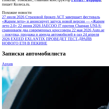
пишет Колеса.ru.
Похожие новости
27 июля 2026
Страховой брокер АСТ завершает фестиваль
«Жарим лето» и анонсирует запуск новой версии — «Жарим
лето 2.0»
22 июня 2026
JAECOO J7 против Changan UNI-S:
сравниваем два современных кроссовера
22 мая 2026
Auto.ae
– покупка, продажа и аренда автомобилей в оаэ
24 апреля
2026
EXEED EXLANTIX ПРОВЕДЕТ ТЕСТ-ДРАЙВ
НОВОГО ET8 В ПЕКИНЕ
Записки автомобилиста
Архив