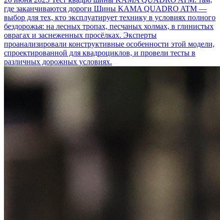
где заканчиваются дороги
Шины KAMA QUADRO ATM —
выбор для тех, кто эксплуатирует технику в условиях полного
бездорожья: на лесных тропах, песчаных холмах, в глинистых
оврагах и заснеженных просёлках. Эксперты
проанализировали конструктивные особенности этой модели,
спроектированной для квадроциклов, и провели тесты в
различных дорожных условиях.