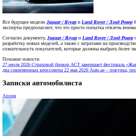
Все будущие модели
Jaguar / Ягуар
и
Land Rover / Лэнд Ровер
б
эксперты предполагают, что это просто попытка отвлечь вним
Согласно документу,
Jaguar / Ягуар
и
Land Rover / Лэнд Ровер
п
разработку новых моделей, а также с затратами на производств
сознательность покупателей, которые должны выбрать более э
Похожие новости
27 июля 2026
Страховой брокер АСТ завершает фестиваль «Жар
два современных кроссовера
22 мая 2026
Auto.ae – покупка, пр
Записки автомобилиста
Архив