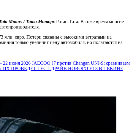
Tata Motors / Тата Моторс
Ратан Тата. В тоже время многие
автопроизводителя.
3 млн. евро. Потери связаны с высокими затратами на
юминия только увеличит цену автомобиля, но полагаются на
»
22 июня 2026
JAECOO J7 против Changan UNI-S: сравниваем
TIX ПРОВЕДЕТ ТЕСТ-ДРАЙВ НОВОГО ET8 В ПЕКИНЕ