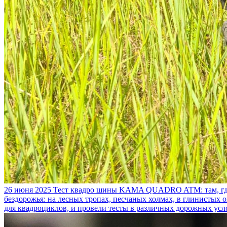
26 июня 2025
Тест квадро шины KAMA QUADRO ATM: там, где
бездорожья: на лесных тропах, песчаных холмах, в глинистых
для квадроциклов, и провели тесты в различных дорожных усл