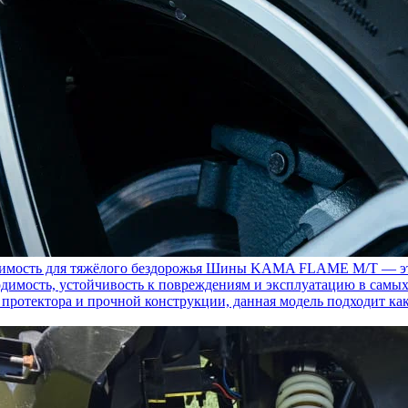
ость для тяжёлого бездорожья
Шины KAMA FLAME M/T — это с
димость, устойчивость к повреждениям и эксплуатацию в самых
у протектора и прочной конструкции, данная модель подходит ка