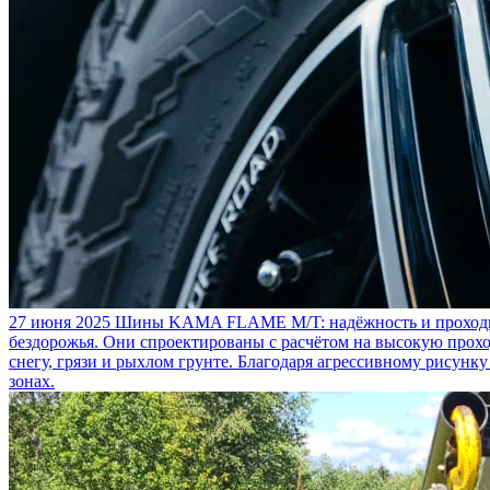
27 июня 2025
Шины KAMA FLAME M/T: надёжность и проходим
бездорожья. Они спроектированы с расчётом на высокую прохо
снегу, грязи и рыхлом грунте. Благодаря агрессивному рисунк
зонах.