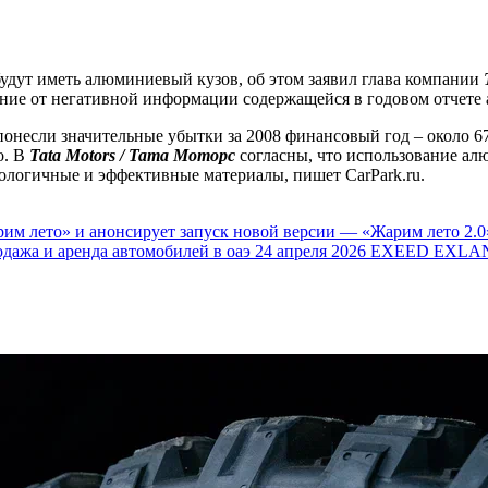
удут иметь алюминиевый кузов, об этом заявил глава компании
ание от негативной информации содержащейся в годовом отчете 
онесли значительные убытки за 2008 финансовый год – около 67
о. В
Tata Motors / Тата Моторс
согласны, что использование ал
кологичные и эффективные материалы, пишет CarPark.ru.
им лето» и анонсирует запуск новой версии — «Жарим лето 2.0
одажа и аренда автомобилей в оаэ
24 апреля 2026
EXEED EXLAN