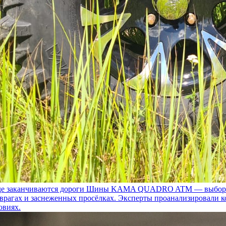
 заканчиваются дороги
Шины KAMA QUADRO ATM — выбор для т
 оврагах и заснеженных просёлках. Эксперты проанализировали 
овиях.