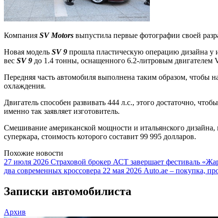
Компания
SV Motors
выпустила первые фотографии своей раз
Новая модель
SV 9
прошла пластическую операцию дизайна у и
вес
SV 9
до 1.4 тонны, оснащенного 6.2-литровым двигателем V
Передняя часть автомобиля выполнена таким образом, чтобы н
охлаждения.
Двигатель способен развивать 444 л.с., этого достаточно, чтоб
именно так заявляет изготовитель.
Смешивание американской мощности и итальянского дизайна, 
суперкара, стоимость которого составит 99 995 долларов.
Похожие новости
27 июля 2026
Страховой брокер АСТ завершает фестиваль «Жар
два современных кроссовера
22 мая 2026
Auto.ae – покупка, пр
Записки автомобилиста
Архив