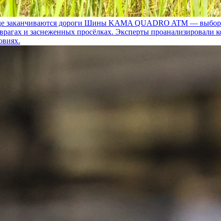
 заканчиваются дороги
Шины KAMA QUADRO ATM — выбор для т
 оврагах и заснеженных просёлках. Эксперты проанализировали 
овиях.