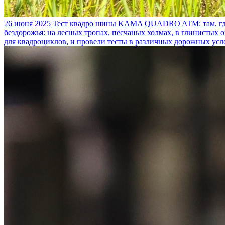
26 июня 2025
Тест квадро шины KAMA QUADRO ATM: там, где
бездорожья: на лесных тропах, песчаных холмах, в глинистых
для квадроциклов, и провели тесты в различных дорожных усл