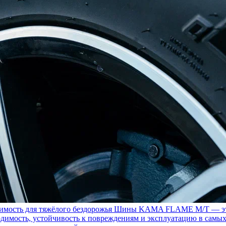
ость для тяжёлого бездорожья
Шины KAMA FLAME M/T — это с
димость, устойчивость к повреждениям и эксплуатацию в самых