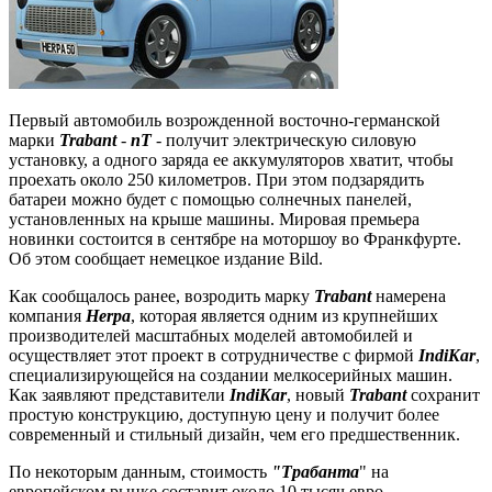
Первый автомобиль возрожденной восточно-германской
марки
Trabant
-
nT
- получит электрическую силовую
установку, а одного заряда ее аккумуляторов хватит, чтобы
проехать около 250 километров. При этом подзарядить
батареи можно будет с помощью солнечных панелей,
установленных на крыше машины. Мировая премьера
новинки состоится в сентябре на моторшоу во Франкфурте.
Об этом сообщает немецкое издание Bild.
Как сообщалось ранее, возродить марку
Trabant
намерена
компания
Herpa
, которая является одним из крупнейших
производителей масштабных моделей автомобилей и
осуществляет этот проект в сотрудничестве с фирмой
IndiKar
,
специализирующейся на создании мелкосерийных машин.
Как заявляют представители
IndiKar
, новый
Trabant
сохранит
простую конструкцию, доступную цену и получит более
современный и стильный дизайн, чем его предшественник.
По некоторым данным, стоимость
"Трабанта
" на
европейском рынке составит около 10 тысяч евро.