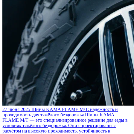
27 июня 2025
Шины KAMA FLAME M/T: надёжность и
проходимость для тяжёлого бездорожья
Шины KAMA
FLAME M/T — это специализированное решение для езды в
условиях тяжёлого бездорожья. Они спроектированы с
расчётом на высокую проходимость, устойчивость к