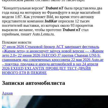
"Концептуальная версия"
Trabant nT
была представлена два
года назад на моторшоу во Франкфурте в виде масштабной
модели 1:87. Как уточняет Bild, во время этого автошоу
представители компании
IndiKar
опросили 12 тысяч
посетителей выставки, из которых около 93 процентов
выразили желание, чтобы прототип
Trabant nT
стал
серийным, пишет Auto.Lenta.ru.
Похожие новости
27 июля 2026
Страховой брокер АСТ завершает фестиваль
«Жарим лето» и анонсирует запуск новой версии — «Жарим
лето 2.0»
22 июня 2026
JAECOO J7 против Changan UNI-S:
сравниваем два современных кроссовера
22 мая 2026
Auto.ae
– покупка, продажа и аренда автомобилей в оаэ
24 апреля
2026
EXEED EXLANTIX ПРОВЕДЕТ ТЕСТ-ДРАЙВ
НОВОГО ET8 В ПЕКИНЕ
Записки автомобилиста
Архив