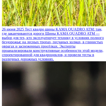
26 июня 2025
Тест квадро шины KAMA QUADRO ATM: там,
где заканчиваются дороги
Шины KAMA QUADRO ATM —
выбор для тех, кто эксплуатирует технику в условиях полного
бездорожья: на лесных тропах, песчаных холмах, в глинистых
оврагах и заснеженных просёлках. Эксперты
проанализировали конструктивные особенности этой модели,
спроектированной для квадроциклов, и провели тесты в
различных дорожных условиях.