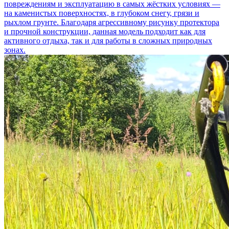
повреждениям и эксплуатацию в самых жёстких условиях —
на каменистых поверхностях, в глубоком снегу, грязи и
рыхлом грунте. Благодаря агрессивному рисунку протектора
и прочной конструкции, данная модель подходит как для
активного отдыха, так и для работы в сложных природных
зонах.