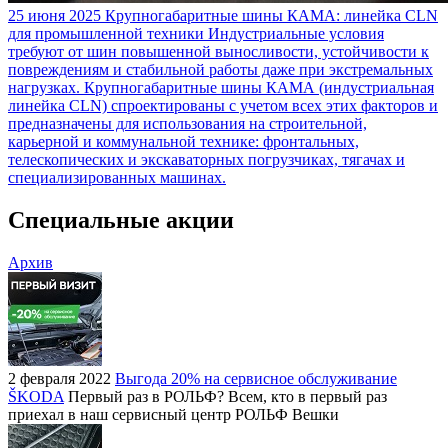
25 июня 2025
Крупногабаритные шины КАМА: линейка CLN
для промышленной техники
Индустриальные условия
требуют от шин повышенной выносливости, устойчивости к
повреждениям и стабильной работы даже при экстремальных
нагрузках. Крупногабаритные шины КАМА (индустриальная
линейка CLN) спроектированы с учетом всех этих факторов и
предназначены для использования на строительной,
карьерной и коммунальной технике: фронтальных,
телескопических и экскаваторных погрузчиках, тягачах и
специализированных машинах.
Специальные акции
Архив
2 февраля 2022
Выгода 20% на сервисное обслуживание
ŠKODA
Первый раз в РОЛЬФ? Всем, кто в первый раз
приехал в наш сервисный центр РОЛЬФ Вешки