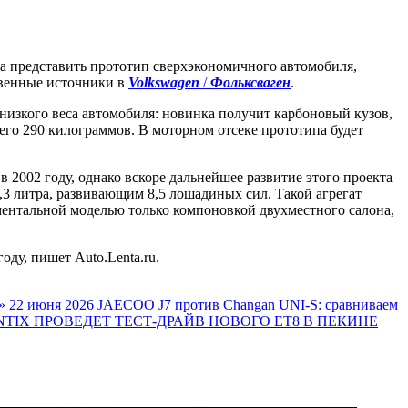
а представить прототип сверхэкономичного автомобиля,
твенные источники в
Volkswagen
/
Фольксваген
.
низкого веса автомобиля: новинка получит карбоновый кузов,
его 290 килограммов. В моторном отсеке прототипа будет
2002 году, однако вскоре дальнейшее развитие этого проекта
 литра, развивающим 8,5 лошадиных сил. Такой агрегат
иментальной моделью только компоновкой двухместного салона,
оду, пишет Auto.Lenta.ru.
»
22 июня 2026
JAECOO J7 против Changan UNI-S: сравниваем
TIX ПРОВЕДЕТ ТЕСТ-ДРАЙВ НОВОГО ET8 В ПЕКИНЕ