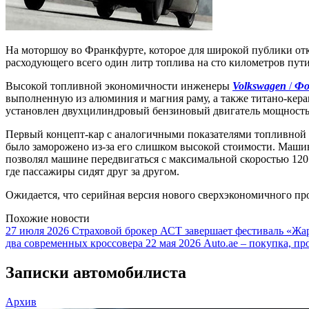
На моторшоу во Франкфурте, которое для широкой публики отк
расходующего всего один литр топлива на сто километров пути
Высокой топливной экономичности инженеры
Volkswagen
/
Фо
выполненную из алюминия и магния раму, а также титано-кера
установлен двухцилиндровый бензиновый двигатель мощность
Первый концепт-кар с аналогичными показателями топливной э
было заморожено из-за его слишком высокой стоимости. Маши
позволял машине передвигаться с максимальной скоростью 120
где пассажиры сидят друг за другом.
Ожидается, что серийная версия нового сверхэкономичного п
Похожие новости
27 июля 2026
Страховой брокер АСТ завершает фестиваль «Жар
два современных кроссовера
22 мая 2026
Auto.ae – покупка, пр
Записки автомобилиста
Архив