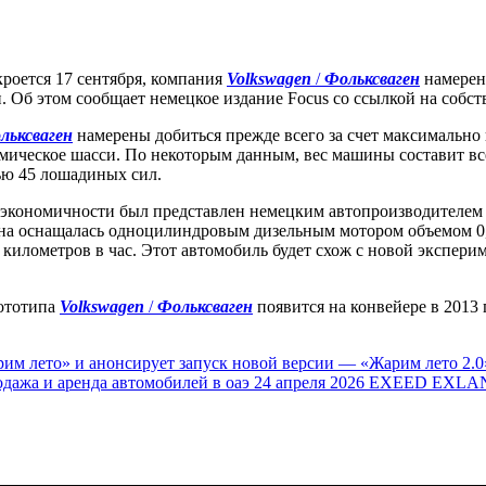
роется 17 сентября, компания
Volkswagen
/
Фольксваген
намерен
. Об этом сообщает немецкое издание Focus со ссылкой на собс
льксваген
намерены добиться прежде всего за счет максимально 
мическое шасси. По некоторым данным, вес машины составит вс
ю 45 лошадиных сил.
кономичности был представлен немецким автопроизводителем в 
на оснащалась одноцилиндровым дизельным мотором объемом 0,3
 километров в час. Этот автомобиль будет схож с новой экспер
рототипа
Volkswagen
/
Фольксваген
появится на конвейере в 2013 г
им лето» и анонсирует запуск новой версии — «Жарим лето 2.0
одажа и аренда автомобилей в оаэ
24 апреля 2026
EXEED EXLAN