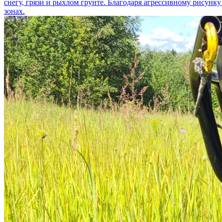
снегу, грязи и рыхлом грунте. Благодаря агрессивному рисунк
зонах.