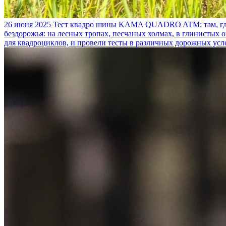
26 июня 2025
Тест квадро шины KAMA QUADRO ATM: там, где
бездорожья: на лесных тропах, песчаных холмах, в глинистых
для квадроциклов, и провели тесты в различных дорожных усл