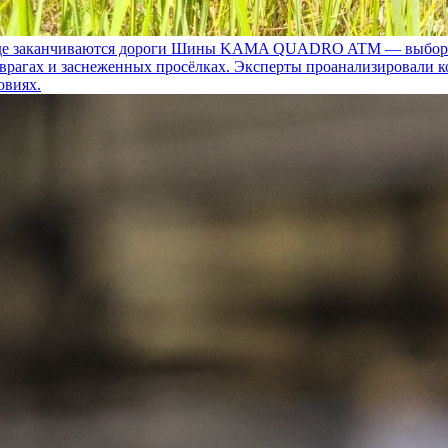
 заканчиваются дороги
Шины KAMA QUADRO ATM — выбор для т
 оврагах и заснеженных просёлках. Эксперты проанализировали 
овиях.