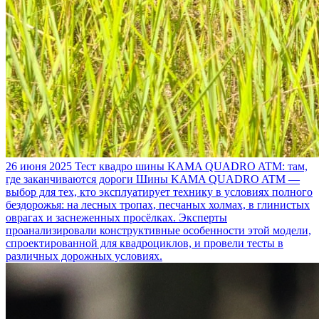
26 июня 2025
Тест квадро шины KAMA QUADRO ATM: там,
где заканчиваются дороги
Шины KAMA QUADRO ATM —
выбор для тех, кто эксплуатирует технику в условиях полного
бездорожья: на лесных тропах, песчаных холмах, в глинистых
оврагах и заснеженных просёлках. Эксперты
проанализировали конструктивные особенности этой модели,
спроектированной для квадроциклов, и провели тесты в
различных дорожных условиях.