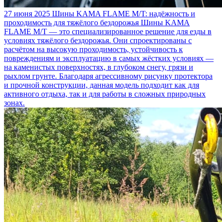
27 июня 2025
Шины KAMA FLAME M/T: надёжность и
проходимость для тяжёлого бездорожья
Шины KAMA
FLAME M/T — это специализированное решение для езды в
условиях тяжёлого бездорожья. Они спроектированы с
расчётом на высокую проходимость, устойчивость к
повреждениям и эксплуатацию в самых жёстких условиях —
на каменистых поверхностях, в глубоком снегу, грязи и
рыхлом грунте. Благодаря агрессивному рисунку протектора
и прочной конструкции, данная модель подходит как для
активного отдыха, так и для работы в сложных природных
зонах.