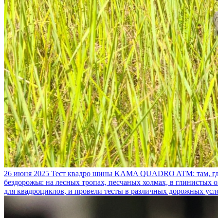
26 июня 2025
Тест квадро шины KAMA QUADRO ATM: там, где
бездорожья: на лесных тропах, песчаных холмах, в глинистых
для квадроциклов, и провели тесты в различных дорожных усл