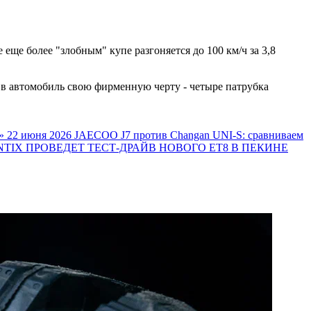
 еще более "злобным" купе разгоняется до 100 км/ч за 3,8
в автомобиль свою фирменную черту - четыре патрубка
»
22 июня 2026
JAECOO J7 против Changan UNI-S: сравниваем
TIX ПРОВЕДЕТ ТЕСТ-ДРАЙВ НОВОГО ET8 В ПЕКИНЕ