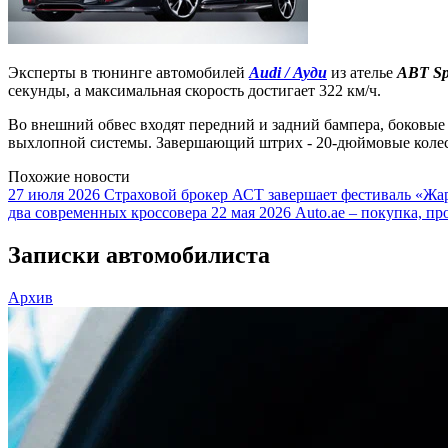
Эксперты в тюнинге автомобилей
Audi / Ауди
из ателье
ABT Spo
секунды, а максимальная скорость достигает 322 км/ч.
Во внешний обвес входят передний и задний бампера, боковы
выхлопной системы. Завершающий штрих - 20-дюймовые коле
Похожие новости
27 июля 2026
Страховой брокер АСТ завершает фестиваль «Жар
два современных кроссовера
22 мая 2026
Auto.ae – покупка, пр
Записки автомобилиста
Архив