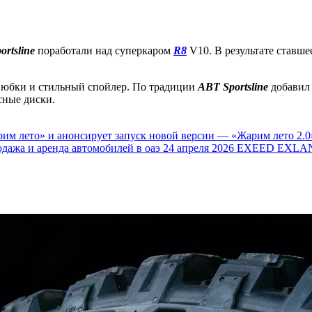
rtsline
поработали над суперкаром
R8
V10. В результате ставшее
е юбки и стильный спойлер. По традиции
ABT Sportsline
добавил 
сные диски.
им лето» и анонсирует запуск новой версии — «Жарим лето 2.0
одажа и аренда автомобилей в оаэ
24 апреля 2026
EXEED EXLAN