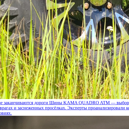
 заканчиваются дороги
Шины KAMA QUADRO ATM — выбор для т
 оврагах и заснеженных просёлках. Эксперты проанализировали 
овиях.