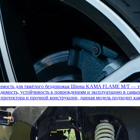
ость для тяжёлого бездорожья
Шины KAMA FLAME M/T — это с
димость, устойчивость к повреждениям и эксплуатацию в самых
у протектора и прочной конструкции, данная модель подходит ка