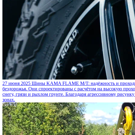
27 июня 2025
Шины KAMA FLAME M/T: надёжность и проходим
бездорожья. Они спроектированы с расчётом на высокую прохо
снегу, грязи и рыхлом грунте. Благодаря агрессивному рисунк
зонах.